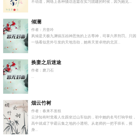
不动道，网络上各种骚话连篇在实习团建的时候，因为她见...
倾澜
作者：月曾吟
夙倾是天极九渊镇压凶神恶煞的上古尊神，司掌六界刑罚。只因
一场看似意外引发的天地浩劫，她将天资卓绝的北溟...
换妻之后迷途
作者：磨刀石
...
烟云竹树
作者：春来不发枝
云汐知有时觉着人生跟坐过山车似的，初中她的名号打响学校，
高中就成了学霸云集之地的小透明。从老师的一把手班长，摇
身...