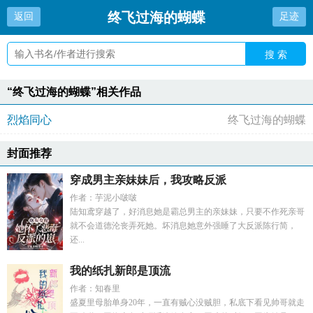
终飞过海的蝴蝶
返回
足迹
搜 索
“终飞过海的蝴蝶”相关作品
烈焰同心
终飞过海的蝴蝶
封面推荐
穿成男主亲妹妹后，我攻略反派
作者：芋泥小啵啵
陆知鸢穿越了，好消息她是霸总男主的亲妹妹，只要不作死亲哥
就不会道德沦丧弄死她。坏消息她意外强睡了大反派陈行简，
还...
我的纸扎新郎是顶流
作者：知春里
盛夏里母胎单身20年，一直有贼心没贼胆，私底下看见帅哥就走