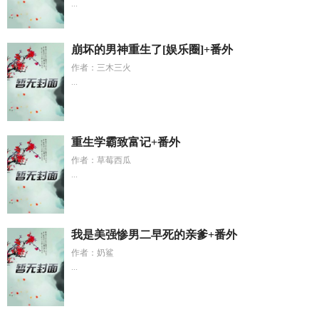
...
崩坏的男神重生了[娱乐圈]+番外
作者：三木三火
...
重生学霸致富记+番外
作者：草莓西瓜
...
我是美强惨男二早死的亲爹+番外
作者：奶鲨
...