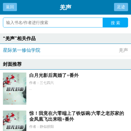
羌声
返回
足迹
搜 索
“羌声”相关作品
星际第一修仙学院
羌声
封面推荐
白月光影后离婚了+番外
作者：三七四六
...
惊！我竟在六零端上了铁饭碗/六零之老苏家的
金凤凰飞出来啦+番外
作者：静似骄阳