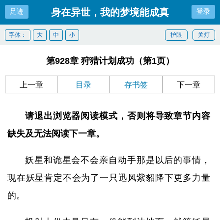
身在异世，我的梦境能成真
足迹
登录
字体：
大
中
小
护眼
关灯
第928章 狩猎计划成功（第1页）
上一章
目录
存书签
下一章
请退出浏览器阅读模式，否则将导致章节内容
缺失及无法阅读下一章。
妖星和诡星会不会亲自动手那是以后的事情，
现在妖星肯定不会为了一只迅风紫貂降下更多力量
的。