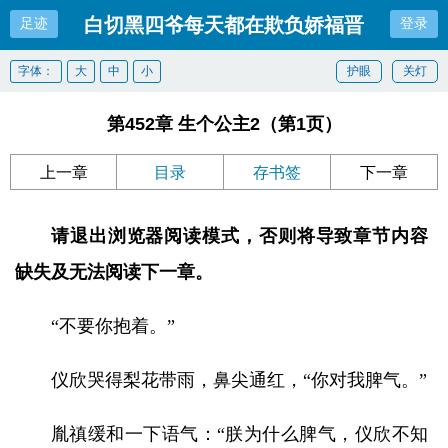
白切黑四爷每天都在欺负娇福晋
足迹
登录
字体：
大
中
小
护眼
关灯
第452章 生个公主2（第1页）
上一章
目录
存书签
下一章
请退出浏览器阅读模式，否则将导致章节内容
缺失及无法阅读下一章。
“不要你抱着。”
仪欣哭得梨花带雨，鼻尖通红，“你对我脾气。”
胤禛缓和一下语气：“朕为什么脾气，仪欣不知