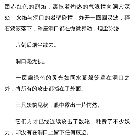
团赤红色的烈焰，裹挟着灼热的气浪撞向洞穴深
处。火焰与洞口的岩壁碰撞，炸开一圈圈灵波，碎
石簌簌落下，整座洞口都在微微晃动，烟尘弥漫。
片刻后烟尘散去。
洞口毫无损。
一层幽绿色的灵光如同水幕般笼罩在洞口之
外，将所有的攻击都挡在了外面。
三只妖豹见状，眼中露出一片愕然。
它们方才已经连续攻击了数轮，耗费了不少妖
力，却没有在洞口上留下任何痕迹。