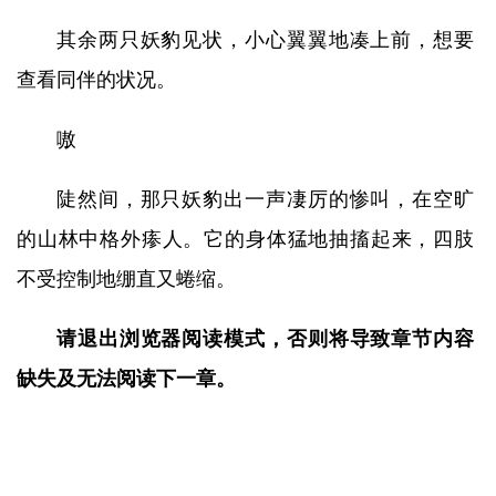
其余两只妖豹见状，小心翼翼地凑上前，想要
查看同伴的状况。
嗷
陡然间，那只妖豹出一声凄厉的惨叫，在空旷
的山林中格外瘆人。它的身体猛地抽搐起来，四肢
不受控制地绷直又蜷缩。
请退出浏览器阅读模式，否则将导致章节内容
缺失及无法阅读下一章。