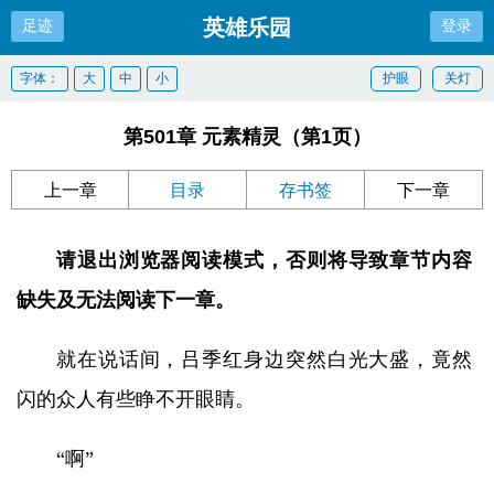
英雄乐园
足迹
登录
字体：
大
中
小
护眼
关灯
第501章 元素精灵（第1页）
上一章
目录
存书签
下一章
请退出浏览器阅读模式，否则将导致章节内容
缺失及无法阅读下一章。
就在说话间，吕季红身边突然白光大盛，竟然
闪的众人有些睁不开眼睛。
“啊”