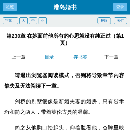
港岛婚书
足迹
登录
字体：
大
中
小
护眼
关灯
第230章 在她面前他所有的心思就没有纯正过（第1
页）
上一章
目录
存书签
下一章
请退出浏览器阅读模式，否则将导致章节内容
缺失及无法阅读下一章。
剑桥的别墅很像是新婚夫妻的婚房，只有贺聿
珩和简之两人，带着英伦古典的温馨。
简之从他胸口抬起头，仰着脸看他，杏眸里映