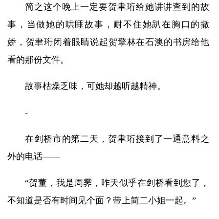
简之这个晚上一定要贺聿珩给她讲讲查到的故
事，当做她的哄睡故事，耐不住她趴在胸口的撒
娇，贺聿珩闭着眼睛说起贺擎林在石澳的书房给他
看的那份文件。
故事枯燥乏味，可她却越听越精神。
-
在剑桥市的第二天，贺聿珩接到了一通意料之
外的电话——
“贺董，我是周霁，昨天似乎在剑桥看到您了，
不知道是否有时间见个面？带上简二小姐一起。”