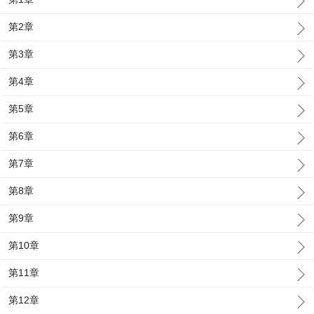
第2章
第3章
第4章
第5章
第6章
第7章
第8章
第9章
第10章
第11章
第12章