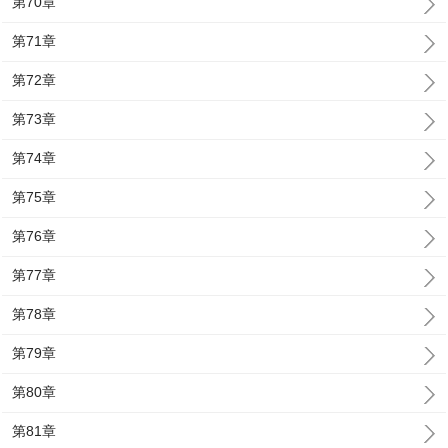
第70章
第71章
第72章
第73章
第74章
第75章
第76章
第77章
第78章
第79章
第80章
第81章