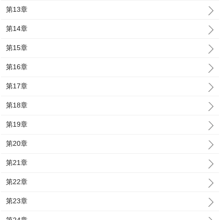
第13章
第14章
第15章
第16章
第17章
第18章
第19章
第20章
第21章
第22章
第23章