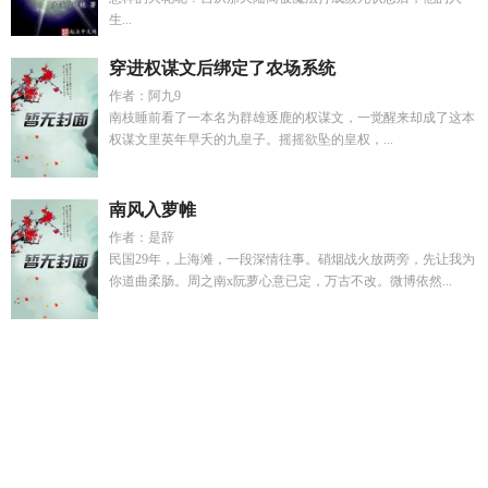
生...
穿进权谋文后绑定了农场系统
作者：阿九9
南枝睡前看了一本名为群雄逐鹿的权谋文，一觉醒来却成了这本
权谋文里英年早夭的九皇子。摇摇欲坠的皇权，...
南风入萝帷
作者：是辞
民国29年，上海滩，一段深情往事。硝烟战火放两旁，先让我为
你道曲柔肠。周之南x阮萝心意已定，万古不改。微博依然...
竹马只是狼向雾
侯亮平被诬陷什么情况
竹马是狼
逍遥修真灵
器介绍大全
恶毒美人又被教训了最新
梦幻逍遥炼气化神炼化
什么合适
七夜梦谭
宋昭昭全集
爱恨终无逝水无情是人生苦果
吗
竹木狼马番外章节
爱恨情仇的下一句怎么说
简菁菁捡到顾
席迟笔趣阁最新章节更
快穿改变被反派杀死的命运全本TXT百
度
开局一扇任意门TXT
明日方舟壁纸图片
在清朝的生活笔趣