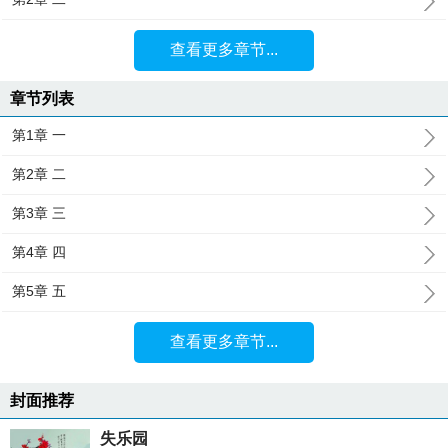
查看更多章节...
章节列表
第1章 一
第2章 二
第3章 三
第4章 四
第5章 五
查看更多章节...
封面推荐
失乐园