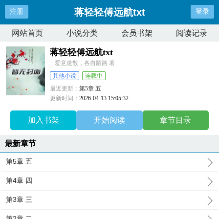
蒋轻轻傅远航txt
注册
登录
网站首页
小说分类
会员书架
阅读记录
蒋轻轻傅远航txt
爱意遣散，各自陌路 著
其他小说
连载中
最近更新：
第5章 五
更新时间：
2026-04-13 15:05:32
加入书架
开始阅读
章节目录
最新章节
第5章 五
第4章 四
第3章 三
第2章 二