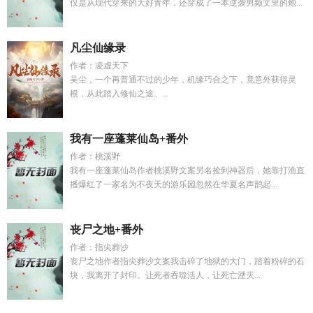
仅是从现代穿来的大好青年，还穿成了一本逆袭男频文里的炮...
凡尘仙缘录
作者：凌虚天下
吴尘，一个再普通不过的少年，机缘巧合之下，竟意外获得灵
根，从此踏入修仙之途。...
我有一座蓬莱仙岛+番外
作者：桃溪野
我有一座蓬莱仙岛作者桃溪野文案另名捡到神器后，她靠打渔直
播爆红了一家名为不夜天的游乐园忽然在华夏名声鹊起...
丧尸之地+番外
作者：指尖葬沙
丧尸之地作者指尖葬沙文案我击碎了地狱的大门，踏着粉碎的石
块，我离开了封印。让死者吞噬活人，让死亡湮灭...