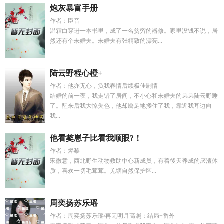
炮灰暴富手册
作者：臣音
温霜白穿进一本书里，成了一名贫穷的器修。家里没钱不说，居
然还有个未婚夫。未婚夫有张精致的漂亮...
陆云野程心橙+
作者：他亦无心，负我春情后续极佳剧情
结婚的前一夜，我走错了房间，不小心和未婚夫的弟弟陆云野睡
了。醒来后我大惊失色，他却餍足地搂住了我，靠近我耳边向
我...
他看獒崽子比看我顺眼?！
作者：烬黎
宋微意，西北野生动物救助中心新成员，有着後天养成的厌渣体
质，喜欢一切毛茸茸。羌塘自然保护区...
周奕扬苏乐瑶
作者：周奕扬苏乐瑶/再无明月高照：结局+番外