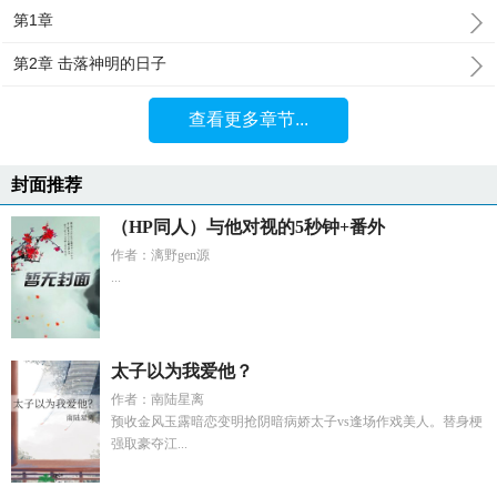
第1章
第2章 击落神明的日子
查看更多章节...
封面推荐
（HP同人）与他对视的5秒钟+番外
作者：漓野gen源
...
太子以为我爱他？
作者：南陆星离
预收金风玉露暗恋变明抢阴暗病娇太子vs逢场作戏美人。替身梗
强取豪夺江...