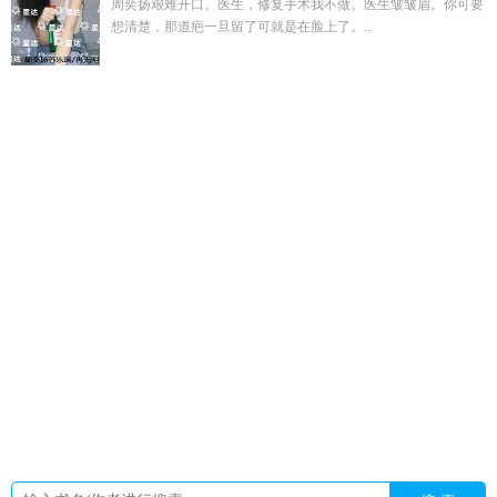
周奕扬艰难开口。医生，修复手术我不做。医生皱皱眉。你可要
想清楚，那道疤一旦留了可就是在脸上了。...
马竞的十大神锋
林宇琛
我有一座道观小时重生吧
沈楚涵
我
有道观通异界
陈浩李婷
颜凛和颜染的
穿书七零恶毒女配创飞
重生女主
离婚倒计时周先生的深情我不配
我将死时前妻o后悔
了免费而今现在
李伟杰杨凝冰最新章节更新情况
颜絮絮萧楚
炎笔趣阁
朕和礼
魅妖真没蛊惑高岭之花
倪雾裴淮聿全文免费
阅读无弹窗
倪雾裴淮聿全文免费阅读
张亚顺个人简历介绍
张
顺佳
每天都想抱崽的Omega 杳杳一言逆天邪神网
林听林晚
意
楚茉昕
农家福运小悍妃百度百科
重生回到五十岁
白月光
逃走后疯批大佬为爱失控
楚霁
墨辰沫沫
月夜花泉
楚晏
林宇
萱
马竞十大顶级中场球员
白月光爱上替身漫画中的裴夙月做
饭
陌晨
我有通异界的
楚昕晨
我有个道观
颜姝 萧寂寒
墨辰
吖
李伟秀
陌宸念什么
楚珩沈蘅免费阅读全文
修仙大学震惊
修仙界
颜凛彻颜染
剑道尘心杯中一阙歌词
墨宸夜
九皇娘
四
合院之截胡娄晓娥
林宇汐
四合院截胡娄晓娥的
谢瑾岚
陈浩
刘梅