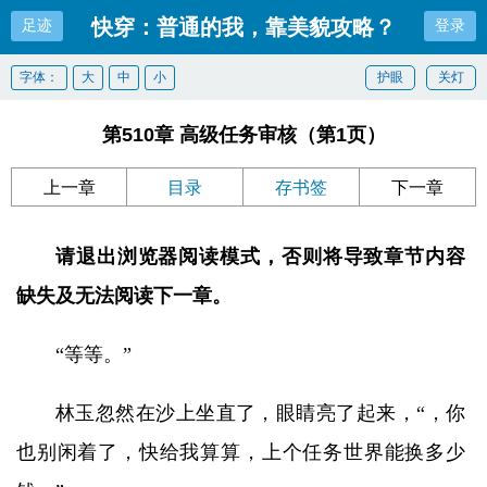
快穿：普通的我，靠美貌攻略？
足迹
登录
字体：
大
中
小
护眼
关灯
第510章 高级任务审核（第1页）
上一章
目录
存书签
下一章
请退出浏览器阅读模式，否则将导致章节内容
缺失及无法阅读下一章。
“等等。”
林玉忽然在沙上坐直了，眼睛亮了起来，“，你
也别闲着了，快给我算算，上个任务世界能换多少