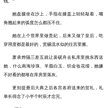
钱。”
她盘腿坐在沙上，手指在膝盖上轻轻敲着，嘴
角翘起来的弧度怎么都压不住。
她在上个世界里做贵妃，后来又做了皇后，吃
穿用度都是最好的，赏赐流水似的往宫里搬。
萧承烨隔三差五就让裴砚舟去私库里挑东西送
她，什么南海珍珠、羊脂白玉、织金妆花缎，她嫌
不好看的都堆在库房里落灰。
更别提册后大典之后各宫各府送来的贺礼，礼
单长得念了小半个时辰才念完。