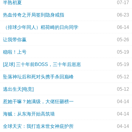
半熟初夏
07-17
热血传奇之开局签到隐身戒指
06-23
（排球少年同人）稻荷崎的日向同学
06-14
让我带你赢
05-26
稳啦！上号
05-19
[足球] 三十年前BOSS，三十年后崽崽
05-19
坠落神坛后和死对头携手杀回巅峰
05-12
逃出生天[电竞]
05-12
惹她干嘛？她满级，大佬狂砸榜一
04-14
海贼：从东海开始高筑墙
04-14
全球天灾：我打造末世女神庇护所
04-14