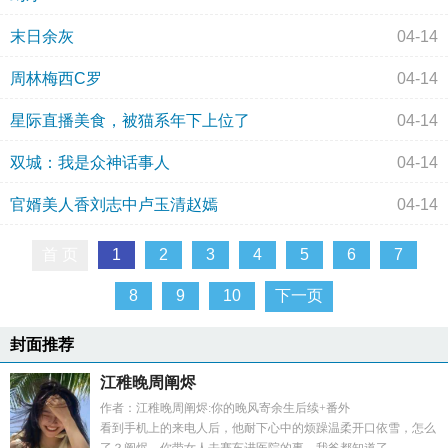
末日余灰
04-14
周林梅西C罗
04-14
星际直播美食，被猫系年下上位了
04-14
双城：我是众神话事人
04-14
官婿美人香刘志中卢玉清赵嫣
04-14
首 页
1
2
3
4
5
6
7
8
9
10
下一页
封面推荐
江稚晚周阐烬
作者：江稚晚周阐烬:你的晚风寄余生后续+番外
看到手机上的来电人后，他耐下心中的烦躁温柔开口依雪，怎么