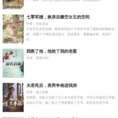
了？阐烬，你带女人去赛车进医院的事，我爸都知道了...
七零军婚，换亲后搬空女主的空间
作者：宗金金金
常岁岁在末世自爆，醒来发现自己不但穿书成了被换亲的炮灰女
配，还睡了个残疾退伍糙汉。堂妹重生，要断她生路，那就打
烂...
我救了他，他抢了我的老婆
作者：莱曼2000
...
夫君死后，美男争相进我房
作者：湖上的兔
新婚夜，安默儿克死了五十岁夫君宣平侯，守灵之时被晋王爷掳
走欲行不轨，她一怒之下用发簪杀了王爷。刺杀皇亲是大罪...