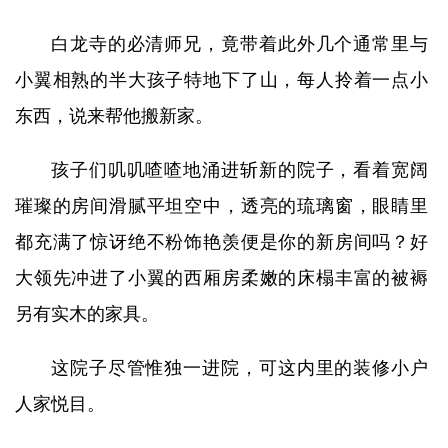
白龙寺的必清师兄，竟带着此外几个通常里与
小翼相熟的半大孩子特地下了山，每人拎着一点小
东西，说来帮他搬新家。
孩子们叽叽喳喳地涌进斩新的院子，看着宽阔
璀璨的房间滑腻平坦空中，透亮的琉璃窗，眼睛里
都充满了惊讶绝不粉饰艳羡便是你的新房间吗？好
大领先冲进了小翼的西厢房柔嫩的床榻丰富的被褥
另有实木的家具。
这院子尽管惟独一进院，可这内里的装修小户
人家悦目。