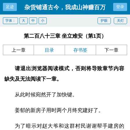
杂货铺通古今，我成山神赚百万
足迹
登录
字体：
大
中
小
护眼
关灯
第二百八十三章 坐立难安（第1页）
上一章
目录
存书签
下一章
请退出浏览器阅读模式，否则将导致章节内容
缺失及无法阅读下一章。
从此时候宛然开了加快键。
姜郁的新房子用时两个月终究建好了。
为了暗示对赵大爷和这群村民谢谢帮手建房的