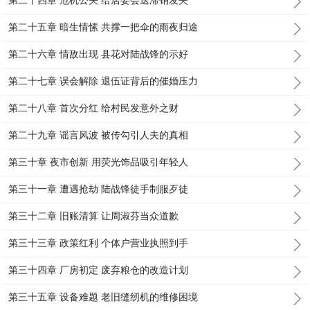
第二十四章 危机公关 给居委会送滞销发夹
第二十五章 暗生情愫 共撑一把伞的雨夜归途
第二十六章 情敌出现 县花对陆战锋的示好
第二十七章 误会解除 退伍证背后的催婚压力
第二十八章 首次分红 给村民发意外之财
第二十九章 谣言风波 被传勾引人夫的真相
第三十章 夜市创新 用荧光饰品吸引年轻人
第三十一章 遭遇抢劫 陆战锋徒手制服歹徒
第三十二章 旧账清算 让周淑芬当众道歉
第三十三章 政策红利 个体户营业执照到手
第三十四章 厂房初定 废弃粮仓的改造计划
第三十五章 设备难题 老旧缝纫机的维修困境