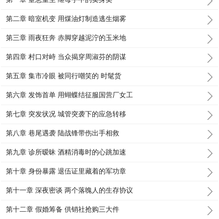
第二章 暗室机变 用煤油灯制造逃生烟雾
第三章 雨夜狂奔 赤脚穿越泥泞的玉米地
第四章 村口对峙 当众揭穿周淑芬的阴谋
第五章 集市冷眼 被同行嘲笑的 时髦货
第六章 发饰首单 用蝴蝶结征服国营厂女工
第七章 突发状况 城管突袭下的应急转移
第八章 巷尾遇袭 陆战锋带伤出手相救
第九章 诊所暧昧 酒精消毒时的心跳加速
第十章 身份暴露 退伍证里藏着的军功章
第十一章 深夜密谈 两个落魄人的生存协议
第十二章 假婚筹备 供销社抢购三大件