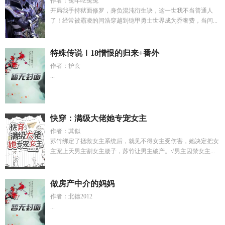
作者：兔年吃兔兔
开局我手持狱面修罗，身负混沌衍生诀，这一世我不当普通人
了！经常被霸凌的闫浩穿越到铠甲勇士世界成为乔奢费，当闫...
特殊传说Ⅰ18憎恨的归来+番外
作者：护玄
...
快穿：满级大佬她专宠女主
作者：其似
苏竹绑定了拯救女主系统后，就见不得女主受伤害，她决定把女
主宠上天男主割女主腰子，苏竹让男主破产。√男主囚禁女主...
做房产中介的妈妈
作者：北德2012
...