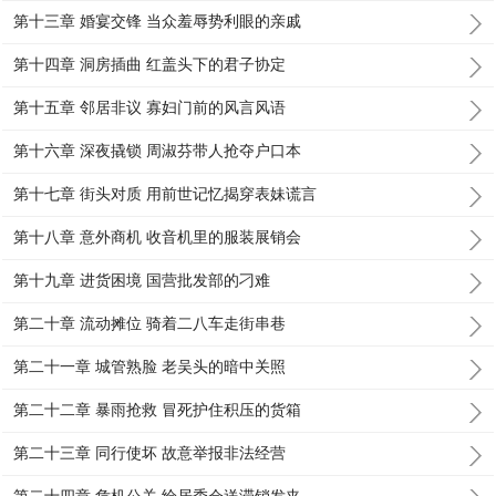
第十三章 婚宴交锋 当众羞辱势利眼的亲戚
第十四章 洞房插曲 红盖头下的君子协定
第十五章 邻居非议 寡妇门前的风言风语
第十六章 深夜撬锁 周淑芬带人抢夺户口本
第十七章 街头对质 用前世记忆揭穿表妹谎言
第十八章 意外商机 收音机里的服装展销会
第十九章 进货困境 国营批发部的刁难
第二十章 流动摊位 骑着二八车走街串巷
第二十一章 城管熟脸 老吴头的暗中关照
第二十二章 暴雨抢救 冒死护住积压的货箱
第二十三章 同行使坏 故意举报非法经营