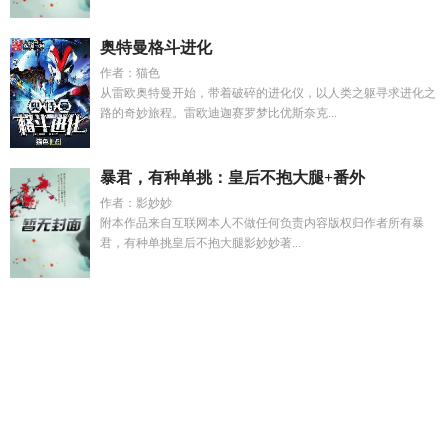
奥特曼格斗进化
作者：猫色
从雷欧奥特曼开始，带着破碎的进化仪，以人类之躯寻求进化之
路的奇妙旅程。雷欧迪迦赛罗梦比优斯奈克...
暴君，有种单挑：皇后不抱大腿+番外
作者：影妙妙
附本作品来自互联网本人不做任何负责内容版权归作者所有暴
君，有种单挑皇后不抱大腿影妙妙著...
富士山上次喷发时间
鬼王娶亲
港综卧底我不当人了笔趣阁
圣
书阁恋袜女皇的后宫丝奴
带着系统回七零年代类短剧
韩荣
荣
韩荣和
许栀傅斯衍大结局
司霆焰
顾淼淼几几年出生的
司
霆是什么意思
齐木栗子日文名字
穿越之抱紧boss大腿
小毛驴
改编搞笑
永恒的日记
傅斯衍许栀后续剧情
顾淼淼网红资
料
穿成灾荒孤女我携灵灵养全家第二季
极境原名
方瑶莹赤天
使精彩内容
方瑶莹之暗夜天使
极境怎么样
皇族恋爱txt
我的