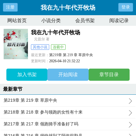
我在九十年代开牧场
注册
登录
网站首页
小说分类
会员书架
阅读记录
我在九十年代开牧场
元昔尔 著
其他小说
连载中
最近更新：
第219章 第 219 章 草原中央
更新时间：
2026-04-10 21:32:22
加入书架
开始阅读
章节目录
最新章节
第219章 第 219 章 草原中央
第218章 第 218 章 参与领跑的女性有十来
第217章 第 217 章 领跑骑手准备好了吗
第216章 第 216 章 很快就到了阿依巴勒县