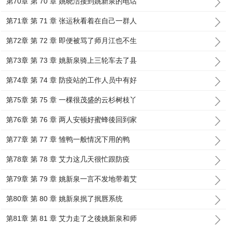
第70章 第 70 章 姚晓洁接到姚新泉的电话
第71章 第 71 章 张运秋看着在自己一群人
第72章 第 72 章 即便被骂了师月江也不生
第73章 第 73 章 姚新泉骑上三轮车去了县
第74章 第 74 章 防疫站的工作人员中有好
第75章 第 75 章 一棵很茂盛的云杉树枝丫
第76章 第 76 章 两人安顿好蜜蜂後回到家
第77章 第 77 章 雏鸭一般情况下用的鸭
第78章 第 78 章 艾力这几天很忙跟防疫
第79章 第 79 章 姚新泉一言不发地带着艾
第80章 第 80 章 姚新泉抿了抿唇系统
第81章 第 81 章 艾力走了之後姚新泉和师