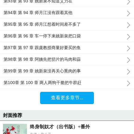
第93章 第 93 章 姚新泉不知道艾力在
第94章 第 94 章 师月江没有跟着其他
第95章 第 95 章 师月江想着时间差不多了
第96章 第 96 章 车一停下来姚新泉把口袋
第97章 第 97 章 跟庞教授商量好要买的鱼
第98章 第 98 章 阿姨先把切片的马肉和蒜
第99章 第 99 章 姚新泉没再关心熏肉的事
第100章 第 100 章 两人两狗干脆把牛群赶
查看更多章节...
封面推荐
终身制奴才（出书版）+番外