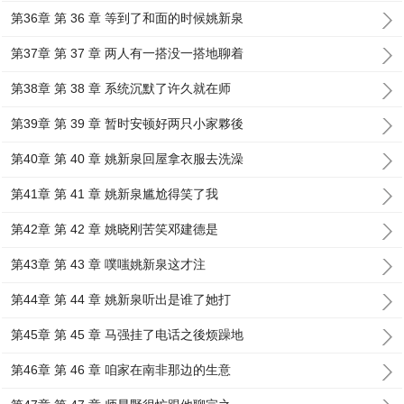
第36章 第 36 章 等到了和面的时候姚新泉
第37章 第 37 章 两人有一搭没一搭地聊着
第38章 第 38 章 系统沉默了许久就在师
第39章 第 39 章 暂时安顿好两只小家夥後
第40章 第 40 章 姚新泉回屋拿衣服去洗澡
第41章 第 41 章 姚新泉尴尬得笑了我
第42章 第 42 章 姚晓刚苦笑邓建德是
第43章 第 43 章 噗嗤姚新泉这才注
第44章 第 44 章 姚新泉听出是谁了她打
第45章 第 45 章 马强挂了电话之後烦躁地
第46章 第 46 章 咱家在南非那边的生意