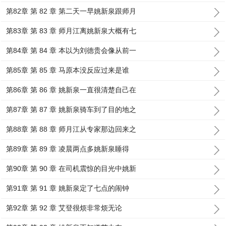
第82章 第 82 章 第二天一早姚新泉跟师月
第83章 第 83 章 师月江离姚新泉大概有七
第84章 第 84 章 本以为刘德贵会像从前一
第85章 第 85 章 马原本没反应过来是谁
第86章 第 86 章 姚新泉一直很清楚自己在
第87章 第 87 章 姚新泉骑车到了目的地之
第88章 第 88 章 师月江从专家那边回来之
第89章 第 89 章 凌晨两点多姚新泉睡得
第90章 第 90 章 在司机震惊的目光中姚新
第91章 第 91 章 姚新泉定了七点的闹钟
第92章 第 92 章 艾登很烦非常烦无论