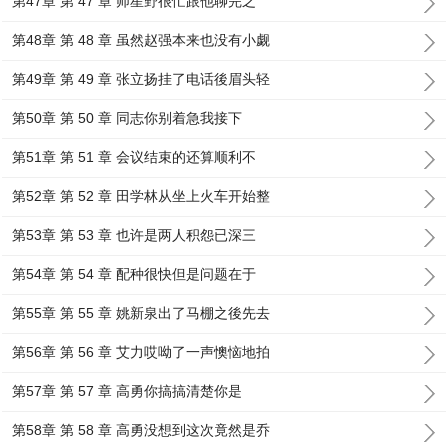
第47章 第 47 章 师星野很忙跟他聊完之
第48章 第 48 章 虽然赵强本来也没有小觑
第49章 第 49 章 张立扬挂了电话後眉头轻
第50章 第 50 章 同志你别着急我接下
第51章 第 51 章 会议结束的还算顺利不
第52章 第 52 章 田学林从坐上火车开始整
第53章 第 53 章 也许是两人积怨已深三
第54章 第 54 章 配种很快但是问题在于
第55章 第 55 章 姚新泉出了马棚之後先去
第56章 第 56 章 艾力哎呦了一声懊恼地拍
第57章 第 57 章 高勇你搞搞清楚你是
第58章 第 58 章 高勇没想到这次竟然是乔