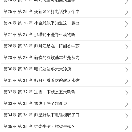
第24章 第 24 章 时间飞逝可能因为金手
第25章 第 25 章 姚新泉又打电话找了个专
第26章 第 26 章 小金雕似乎知道这一趟出
第27章 第 27 章 那猎豹不是野生动物吗
第28章 第 28 章 师月江是在一阵甜香中苏
第29章 第 29 章 新省的汉族基本都是从内
第30章 第 30 章 咱们这边冬天天冷所
第31章 第 31 章 师月江看着这碗酸汤水饺
第32章 第 32 章 这雪一下就是五天狗狗
第33章 第 33 章 雪终于停了姚新泉
第34章 第 34 章 师星野放下电话後叹了口
第35章 第 35 章 红烧牛腩丶杭椒牛柳丶