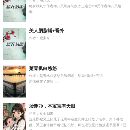
作者：梅八叉
终身制奴才作者梅八叉终身制奴才上定价190元作者梅八叉绘
者...
美人胭脂铺+番外
作者：糖多令
...
楚青枫白悠悠
作者：楚青枫白悠悠后续阅读：结局+番外+完结
周佑楠皱了皱眉，...
胎穿70，本宝宝有天眼
作者：女王归来
沈乐熙被冥王的儿子无意中在生死簿上给划了名字。为了补偿
她，冥王准许她带着记忆投胎。可也没说是把她放进书里啊！还