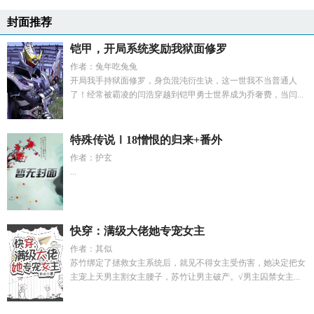
封面推荐
铠甲，开局系统奖励我狱面修罗
作者：兔年吃兔兔
开局我手持狱面修罗，身负混沌衍生诀，这一世我不当普通人
了！经常被霸凌的闫浩穿越到铠甲勇士世界成为乔奢费，当闫...
特殊传说Ⅰ18憎恨的归来+番外
作者：护玄
...
快穿：满级大佬她专宠女主
作者：其似
苏竹绑定了拯救女主系统后，就见不得女主受伤害，她决定把女
主宠上天男主割女主腰子，苏竹让男主破产。√男主囚禁女主...