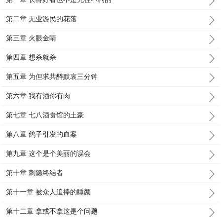
第二章 无业游民的花落
第三章 火眼金睛
第四章 想杀就杀
第五章 为但求共醉默哀三分钟
第六章 我有酒你有肉
第七章 七八酒食馆的土豪
第八章 鸽子引发的血案
第九章 这个是个美丽的误会
第十章 刺隐终结者
第十一章 被众人追捧的睡颜
第十二章 拿或不拿这是个问题