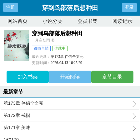
穿到鸟部落后想种田
注册
登录
网站首页
小说分类
会员书架
阅读记录
穿到鸟部落后想种田
月寂烟雨 著
都市言情
连载中
最近更新：
第173章 伴侣全文完
更新时间：
2026-04-13 16:25:29
加入书架
开始阅读
章节目录
最新章节
第173章 伴侣全文完
第172章 戒指
第171章 美味
160170