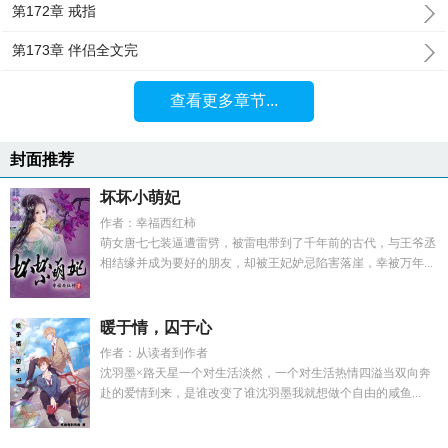
第172章 戒指
第173章 伴侣全文完
查看更多章节...
封面推荐
坏坏小萌妃
作者：幸福西红柿
萌女唐七七装逼遭雷劈，被雷电带到了千年前的古代，与王爷丞
相结缘并成为要好的朋友，却被王妃妒忌陷害落崖，幸被万年...
暖于情，囚于心
作者：从读者到作者
沈羽墨×路天星一个对生活淡然，一个对生活热情四溢当双向奔
赴的爱情到来，是谁改变了谁沈羽墨我就想做个自由的咸鱼...