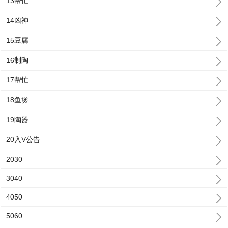
13帮忙
14凶神
15豆腐
16制陶
17帮忙
18鱼煲
19陶器
20入V公告
2030
3040
4050
5060