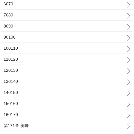
6070
7080
8090
90100
100110
110120
120130
130140
140150
150160
160170
第171章 美味