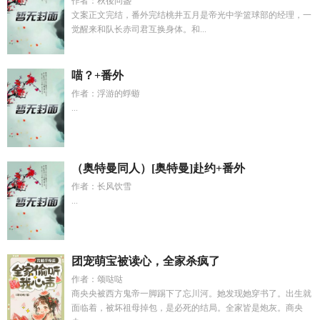
作者：秋後问盏
文案正文完结，番外完结桃井五月是帝光中学篮球部的经理，一
觉醒来和队长赤司君互换身体。和...
喵？+番外
作者：浮游的蜉蝣
...
（奥特曼同人）[奥特曼]赴约+番外
作者：长风饮雪
...
团宠萌宝被读心，全家杀疯了
作者：颂哒哒
商央央被西方鬼帝一脚踢下了忘川河。她发现她穿书了。出生就
面临着，被坏祖母掉包，是必死的结局。全家皆是炮灰。商央