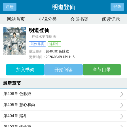
明道登仙
注册
登录
网站首页
小说分类
会员书架
阅读记录
明道登仙
柠檬水要加糖 著
武侠修真
连载中
最近更新：
第406章 色脉败
更新时间：
2026-08-09 15:11:15
加入书架
开始阅读
章节目录
最新章节
第406章 色脉败
第405章 慧心和尚
第404章 赌斗
第403章 销金窟