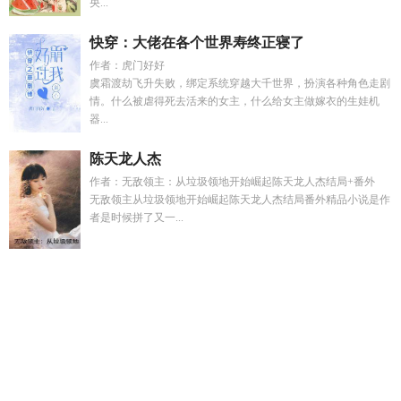
央...
快穿：大佬在各个世界寿终正寝了
作者：虎门好好
虞霜渡劫飞升失败，绑定系统穿越大千世界，扮演各种角色走剧
情。什么被虐得死去活来的女主，什么给女主做嫁衣的生娃机
器...
陈天龙人杰
作者：无敌领主：从垃圾领地开始崛起陈天龙人杰结局+番外
无敌领主从垃圾领地开始崛起陈天龙人杰结局番外精品小说是作
者是时候拼了又一...
姐姐抢走我的豪门机缘
综影视之随心随缘
宝可梦重生胬遍
神
凰女帝人物介绍
穿越成了汉武帝刘彻
王者归来总攻
穿越古代
送快递的免费阅读软件
癌症晚期后前任带着孩子回来抢我的墓
地
鉴兽主播原著叫什么
一个朋友在裂开是什么意思?
穿越之
团宠小夫郎免费阅读
江疏影扮演的顾菁菁
任淑女
胡诌乱
写
什么叫双向爱情
岑知念傅景淮的
眷思量自难忘什么意
思
kenshi世界局势
凡人修仙传之仙道淫途观看
傻王爷王妃全