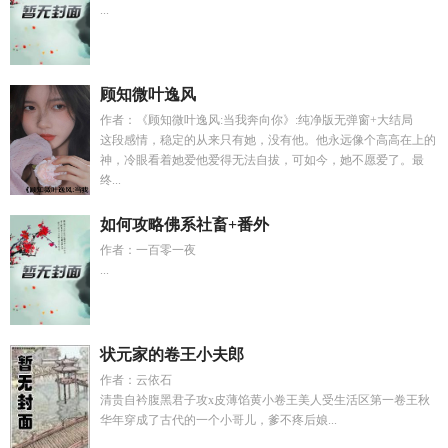
...
顾知微叶逸风
作者：《顾知微叶逸风:当我奔向你》:纯净版无弹窗+大结局
这段感情，稳定的从来只有她，没有他。他永远像个高高在上的
神，冷眼看着她爱他爱得无法自拔，可如今，她不愿爱了。最
终...
如何攻略佛系社畜+番外
作者：一百零一夜
...
状元家的卷王小夫郎
作者：云依石
清贵自衿腹黑君子攻x皮薄馅黄小卷王美人受生活区第一卷王秋
华年穿成了古代的一个小哥儿，爹不疼后娘...