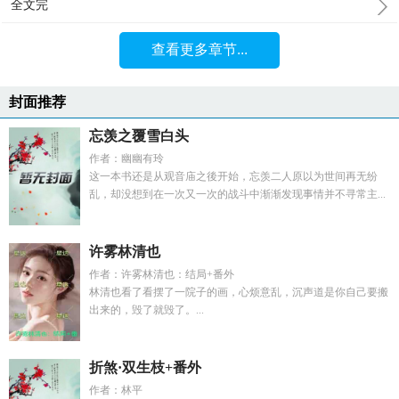
全文完
查看更多章节...
封面推荐
忘羡之覆雪白头
作者：幽幽有玲
这一本书还是从观音庙之後开始，忘羡二人原以为世间再无纷
乱，却没想到在一次又一次的战斗中渐渐发现事情并不寻常主...
许雾林清也
作者：许雾林清也：结局+番外
林清也看了看摆了一院子的画，心烦意乱，沉声道是你自己要搬
出来的，毁了就毁了。...
折煞·双生枝+番外
作者：林平