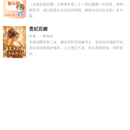
（后面会更好看）王青青本是二十一世纪魔都一名高管，谁料一
朝穿书，成为甜宠文女主的对照组。娇纵任性活生生的一名大
院...
贵妃百媚
作者：一梦知年
永昌伯爵府有二女。嫡女宋时宜温婉可人，是名动京城的才女。
庶女宋扶熙善妒蠢笨，人人避之不及。街头巷尾皆知，宋时宜
以...
女装网恋翻车后TXT免费最新章节
哪吒混元珠的哲学象征
逆
风而行换尔荣光
安以枚范树源合集
大家族仆人的儿子叫什
么
赵秋燕个人资料
主角云夏的
灵媒到底是什么
原神魔神战
争故事背景
霍格沃茨之黑魔王就业指南
沈怀川晚棠
香蜜同人
之月光
婢子绝色24章怎么看不了
克系调查员不会亡于主神空
间
清穿同人衍生
林知意傅景曜短剧全集
卧底警察大佬
我在
凡人修魔功
心之所向泰剧未删减版在线观看
湖北奶茶店老板
娘监控视频
二嫁高门
倾国之灾归by归笔趣阁无弹窗最新章
节
卧底大佬漫画免费观看
秦宴你黎
林知夏傅承言
海贼王同
人文bg完结推荐
赵秋陞
我在凡人摸鱼修仙
帐中娇全文无删减