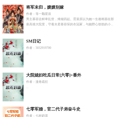
将军未归，嫂嫂别嫁
作者：等一颗星辰
男主慕容吉鲜卑乱世，烽烟四起。霓裳原以为她一生都将困在那
座高墙大院里，守着夫君慕容琛的衣冠冢，与她野心勃勃的小...
SM日记
作者：5032919700
...
大院媳妇吃瓜日常[六零]+番外
作者：漫卷疏狂
...
七零军婚，官二代子弟奋斗史
作者：七杯奶茶