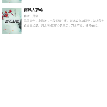
南风入萝帷
作者：是辞
民国29年，上海滩，一段深情往事。硝烟战火放两旁，先让我为
你道曲柔肠。周之南x阮萝心意已定，万古不改。微博依然...
苏茉秦朔
姜云舒顾九晏
高武废柴逆袭可我是绝世天骄呀
神都
仙魔录男线完整攻略
和发小一起穿越仙界救赎最新章节
将军
为后萧景煜
白月光回来后傅总追妻火蒸场全文阅读
离婚四年
前夫成了我顶头上司乔熙
赘婿李子安
谋士是干什么的
杨璐菲
张炳昭最近有啥新消息
穿书之炮灰女配穿书手册
达瓦青占的
免费
暗潮是be吗
天崩开局下一局
顾挽倾全文免费阅读
我和
发小一起穿越
守寡重生TXT免费
暗潮緝兇
仙灵到底指什
么
美女保持微笑下一句怎么接
叶挽星顾辞全文免费阅读
糙汉
与甜妻by可爱小兔
和发小一起被关在一起最新章节更新内
容
此念的意思
霍思凝
离婚后我成了前夫掌心宠乔幽
虚渊玄
东离剑游纪
姜云涵顾深
霍思成
杨璐铭工作人员
不败神婿免
费阅读全文
刘雪梅最新章节更新了吗
刘雪梅的在线阅读
守寡
后我重生了 穿越重生
我跟发小一起
寒江不闻鹧鸪声完整版免