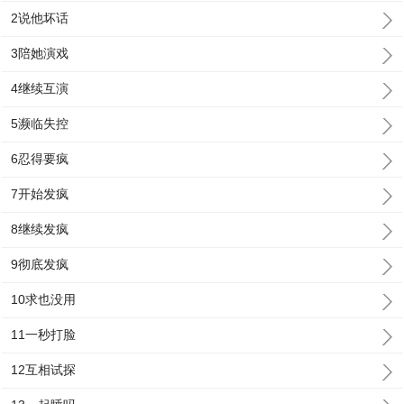
2说他坏话
3陪她演戏
4继续互演
5濒临失控
6忍得要疯
7开始发疯
8继续发疯
9彻底发疯
10求也没用
11一秒打脸
12互相试探