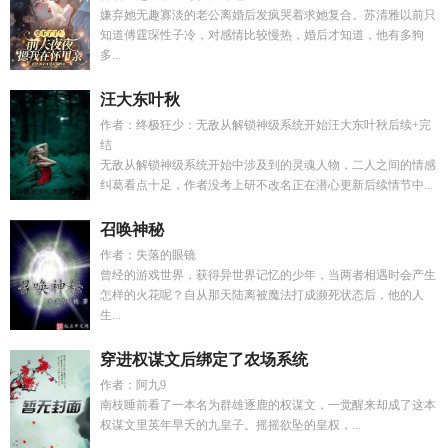
嫌弃她无趣寡淡的老公离婚后发疯哭着求她复合。苏清雅以前只
知道傅霆琛性子冷，对感情比较慢热，婚后才知道，他有多狗
多...
汪大东叶秋
作者：终极狂少：无敌从解锁神级系统开始汪大东叶秋后续+完
结
无敌从解锁神级系统开始中涉及到的灵魂人物，二人之间的情感
纠葛看点十足，作者没考上研不改名正在潜心更新后续情节中...
召唤神秘
作者：失落的眼镜
曾经的游戏世界，获得异世界记忆的少年，当两者相遇时会产生
怎样的火花呢？自从那天陆离被魔法打成濒死状态后，他的人
生...
穿进权谋文后绑定了农场系统
作者：阿九9
南枝睡前看了一本名为群雄逐鹿的权谋文，一觉醒来却成了这本
权谋文里英年早夭的九皇子。摇摇欲坠的皇权，...