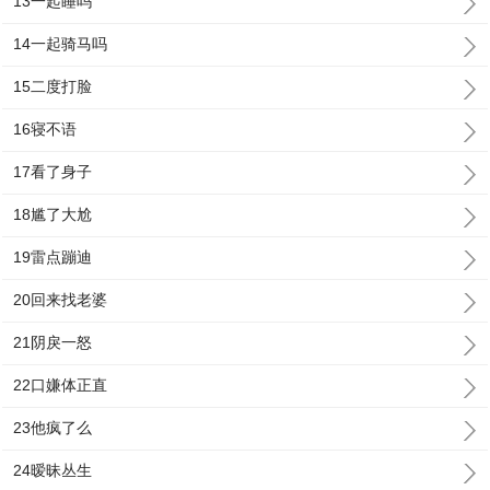
13一起睡吗
14一起骑马吗
15二度打脸
16寝不语
17看了身子
18尴了大尬
19雷点蹦迪
20回来找老婆
21阴戾一怒
22口嫌体正直
23他疯了么
24暧昧丛生