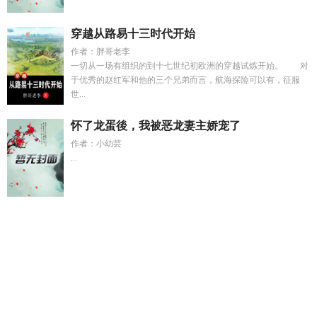
穿越从路易十三时代开始
作者：胖哥老李
一切从一场有组织的到十七世纪初欧洲的穿越试炼开始。 对
于优秀的赵红军和他的三个兄弟而言，航海探险可以有，征服
世...
怀了龙蛋後，我被恶龙妻主娇宠了
作者：小幼芸
...
权宠仵作医妃by笔趣阁
傅司寒宋晚免费阅读最新章节列
末日
求生模拟游戏
祁寒青
末世求生视频一口气看完
陆瑾年黎洛全
文免费
龙门一夕烟雨什么时候开始写的
傅寒生
龙门烟雨全文
阅读
在奥特世界捡属性TXT
我写的自传的简介
许南珩简
介
爱上层楼比喻什么意思
主角叫陈曦
隐婚前妻疼爱入骨全文
阅读
极品假太监一口气
混沌魔猿大战看如来
长公主她不想和
亲哪里能看
假千金不装了短剧免费黎漾
极品假太监2集
施念