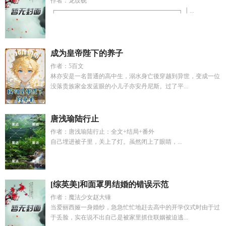
作者：龙纹砚
┏━━━━━━━━━━━━━━━━━━━━┓┃...
成为皇帝陛下的养子
作者：5百文
林亦安是一名普通的高中生，溺水身亡後穿越到异世，变成一位
没落贵族家金发蓝眼的小儿子亦安丹尼斯。过了平...
唐浅瑜陆行止
作者：唐浅瑜陆行止：全文+结局+番外
自己埋进被子里，关上了灯。虽然闭上了眼睛，...
[综英美]和面罩男结婚的错误示范
作者：魔法少女赵大锤
当爱丽西娅一身婚纱，急急忙忙地赶去高中的开学仪式时由于过
于丢脸，实在说不出自己是被家里抓住联姻被迫逃...