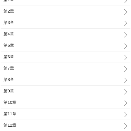
第2章
第3章
第4章
第5章
第6章
第7章
第8章
第9章
第10章
第11章
第12章