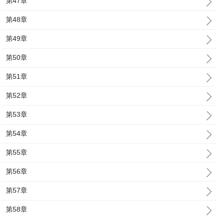
第47章
第48章
第49章
第50章
第51章
第52章
第53章
第54章
第55章
第56章
第57章
第58章