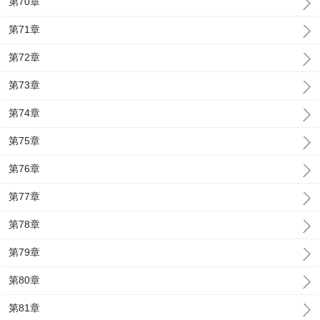
第70章
第71章
第72章
第73章
第74章
第75章
第76章
第77章
第78章
第79章
第80章
第81章