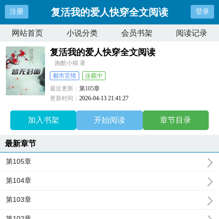
复活我的爱人快穿全文阅读
注册
登录
网站首页
小说分类
会员书架
阅读记录
复活我的爱人快穿全文阅读
跑酷小猫 著
都市言情
连载中
最近更新：
第105章
更新时间：
2026-04-13 21:41:27
加入书架
开始阅读
章节目录
最新章节
第105章
第104章
第103章
第102章