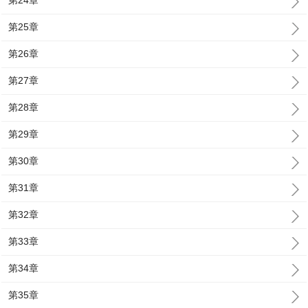
第24章
第25章
第26章
第27章
第28章
第29章
第30章
第31章
第32章
第33章
第34章
第35章