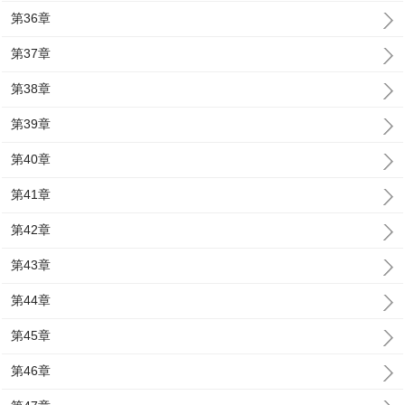
第36章
第37章
第38章
第39章
第40章
第41章
第42章
第43章
第44章
第45章
第46章