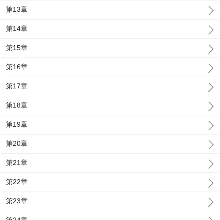
第13章
第14章
第15章
第16章
第17章
第18章
第19章
第20章
第21章
第22章
第23章