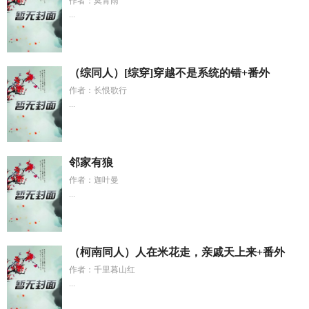
作者：莫青雨
...
（综同人）[综穿]穿越不是系统的错+番外
作者：长恨歌行
...
邻家有狼
作者：迦叶曼
...
（柯南同人）人在米花走，亲戚天上来+番外
作者：千里暮山红
...