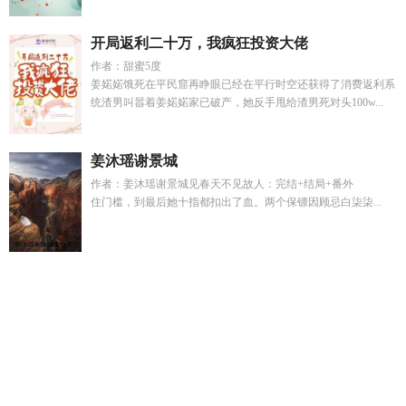
开局返利二十万，我疯狂投资大佬
作者：甜蜜5度
姜婼婼饿死在平民窟再睁眼已经在平行时空还获得了消费返利系
统渣男叫嚣着姜婼婼家已破产，她反手甩给渣男死对头100w...
姜沐瑶谢景城
作者：姜沐瑶谢景城见春天不见故人：完结+结局+番外
住门槛，到最后她十指都扣出了血。两个保镖因顾忌白柒柒...
饥饿关系无删减全文阅读
科举炮灰签到躺赢日常番外162
蒋屿
娆
柜姐暗指女人什么
随心所欲广场舞
小丽我的世界视频
无
尽饲育
高衙内与林娘子不得不说的秘密
柜姐是谁的外号
酥糖
的
成为霸总心尖
傅琛许鹿大结局是be还是he
剑三抽奖群前叫
啥名字
影帝老婆又搞垮综艺了漫画解说
蒋屿娆ig
闭关十万年
动漫在线播放
闭关十万年无敌真寂寞叫什么名字
反派别杀我
漫画
苏月叶秦锐意最新章节更新
安然霍庭琛
蒋乔宇
锦衣玉