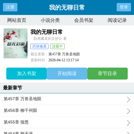
我的无聊日常
注册
登录
网站首页
小说分类
会员书架
阅读记录
我的无聊日常
卧虎藏龙的文抄公 著
武侠修真
连载中
最近更新：
第457章 万兽圣地陨
更新时间：
2026-04-12 13:17:14
加入书架
开始阅读
章节目录
最新章节
第457章 万兽圣地陨
第456章 柳千州陨
第455章 报恩
第454章 顾无涯