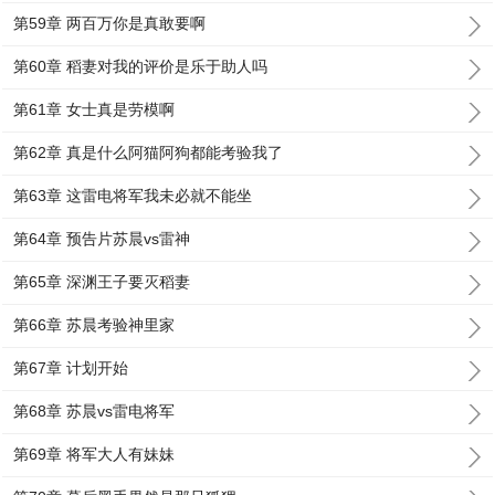
第59章 两百万你是真敢要啊
第60章 稻妻对我的评价是乐于助人吗
第61章 女士真是劳模啊
第62章 真是什么阿猫阿狗都能考验我了
第63章 这雷电将军我未必就不能坐
第64章 预告片苏晨vs雷神
第65章 深渊王子要灭稻妻
第66章 苏晨考验神里家
第67章 计划开始
第68章 苏晨vs雷电将军
第69章 将军大人有妹妹