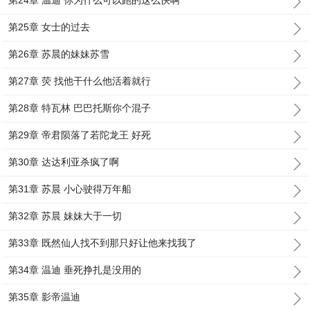
第24章 温迪 你为什么可以跑的这么快啊
第25章 女士的过去
第26章 苏晨的妹妹苏雪
第27章 荧 找他干什么他活着就行
第28章 特瓦林 巴巴托斯你个混子
第29章 帝君陨落了若陀龙王 好死
第30章 达达利亚杀疯了啊
第31章 苏晨 小心驶得万年船
第32章 苏晨 妹妹大于一切
第33章 既然仙人找不到那只好让他来找我了
第34章 温迪 垂死挣扎是没用的
第35章 影帝温迪