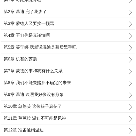
第2章 温迪 完了我废了
第3章 蒙德人又要挨一顿骂
第4章 哥们你是真谨慎啊
第5章 芙宁娜 我就说温迪是幕后黑手吧
第6章 机智的苏晨
第7章 蒙德的事和我有什么关系
第8章 我们不能去赌那不确定的未来
第9章 温迪 诶嘿我好像没有形象
第10章 忽悠荧 这傻孩子真信了
第11章 芭芭拉 温迪不可能是风神
第12章 准备通缉温迪