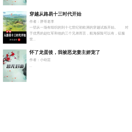
穿越从路易十三时代开始
作者：胖哥老李
一切从一场有组织的到十七世纪初欧洲的穿越试炼开始。 对
于优秀的赵红军和他的三个兄弟而言，航海探险可以有，征服
世...
怀了龙蛋後，我被恶龙妻主娇宠了
作者：小幼芸
...
龙女总是想抢走女主
清冷病弱美人被坏种肝烂免费阅读最新章
节列表
姚沁妍
清冷病弱美人受快穿
末日刷新系统
这篇就叫
沙雕攻也要谈恋爱
离婚后她惊艳了世界名
死歌是什么意思
死
歌百科
全宗大佬宗门身份排行
冰柜藏尸女子
提瓦特大后宫
qqq最新版本更新内容更
龙女 角色
长生殿传奇洪升资料
提瓦
特后宫流推荐
姚劭晗
路人鱼
龙女OC
红楼Hbl
精灵之天狂传
说免费全文 笔趣阁
冰柜藏尸真实案例
魔君的废后
全系宗师修