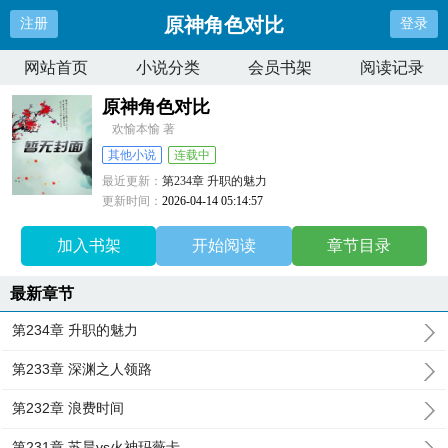
原神角色对比
注册
登录
网站首页
小说分类
会员书架
阅读记录
原神角色对比
欢愉本愉 著
其他小说
连载中
最近更新：
第234章 升职的魅力
更新时间：
2026-04-14 05:14:57
加入书架
开始阅读
章节目录
最新章节
第234章 升职的魅力
第233章 深渊之人领路
第232章 浪费时间
第231章 苏晨vs火神玛薇卡