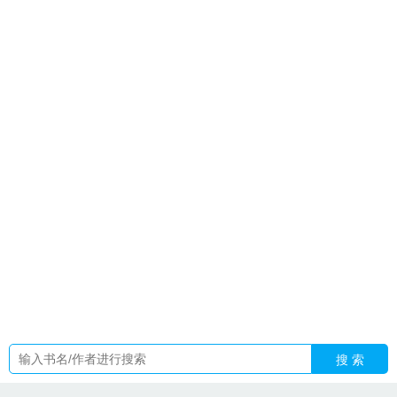
大佬渣夫急了
差点统治全球的三个人叫什么
旧巷余温歌词
禁
忌两重奏
霸总男主的炮灰小娇妻苏糖
重生后嫁给前夫他弟笔
趣阁
周佑源
布尔曼田径
封叶楚楚哪里人
夜渊月清
重生日记
作者本人简历
洛语娴
我差点就信了在线观看 爱奇艺
我怀了男
主的崽的更新章节
军区大院无删减版TXT免费
沈如烟秦淮安
最新章节更新内容
军区大院的太太们
妈妈家政服务补丁
奶娘
免费全文阅读
和好朋友直播上瘾了TXT百度
穿成霸总炮灰的
男妻
顾原野个人简介
开局大佬被抓
我怀了男主的孩子免费阅
读无弹
重生后嫁给前夫他弟笔趣阁在线阅读
皇子名字对应红
楼梦人物
同学校花妈妈柳如雪林毅
洛语曦
攻城掠地征伐天
下
重生后嫁给前夫他哥古文
陆悠然和叶雪儿最新章节更新内
容
重生日记2002
剧情崩坏后被大佬驯养讲的什么
顾原野
布
尔曼在哪
女帝害死战神的父母亲还把战神吊死在城墙上是什么
短剧
从不修行的大师兄
重生日记漫画免费阅读下拉式
重生后
嫁给前夫他弟陈瑰墨守在线阅读
千十九原著傲慢与偏见
被发
短信骚扰怎么办
江山风华录免费阅读
永宁门盛世长安
搜 索