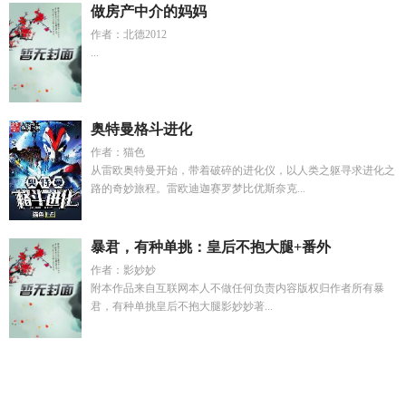
做房产中介的妈妈
作者：北德2012
...
奥特曼格斗进化
作者：猫色
从雷欧奥特曼开始，带着破碎的进化仪，以人类之躯寻求进化之
路的奇妙旅程。雷欧迪迦赛罗梦比优斯奈克...
暴君，有种单挑：皇后不抱大腿+番外
作者：影妙妙
附本作品来自互联网本人不做任何负责内容版权归作者所有暴
君，有种单挑皇后不抱大腿影妙妙著...
清穿红楼皇子宠妻指南
男主角是楚翊的
女主陆悠悠男主江靖
宇大结局
重生日记完整版在线观看
养鸡养猪2014版官方
王者
荣耀拿五杀有什么用
骚扰短信可以回复吗
七零重生改嫁绝嗣