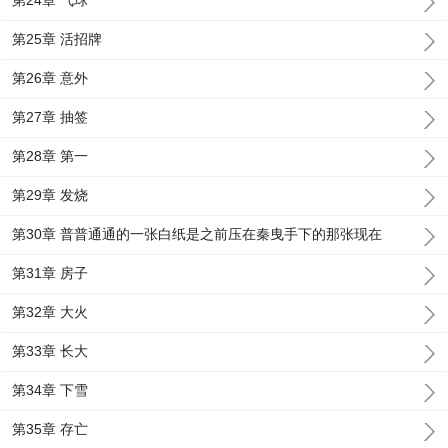
第24章 气球
第25章 活招牌
第26章 意外
第27章 抽签
第28章 第一
第29章 发烧
第30章 普普通通的一张白纸是之前压在秦曳手下的那张现在
第31章 房子
第32章 大火
第33章 长大
第34章 下雪
第35章 存亡