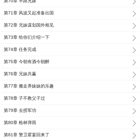
第70章 半路兄妹
第71章 风波又起准备出国
第72章 兄妹谋划国外相见
第73章 给你们介绍一下
第74章 任务完成
第75章 今朝有酒今朝醉
第76章 兄妹共赢
第77章 搬走养妹妹的乐趣
第78章 子不教父子过
第79章 去捞军功
第80章 枪林弹雨
第81章 警卫霍宴回来了