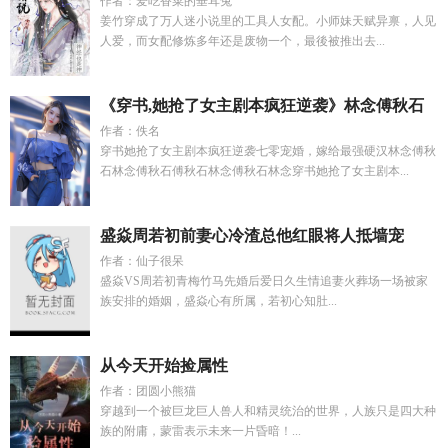
作者：爱吃香菜的垂耳兔
姜竹穿成了万人迷小说里的工具人女配。小师妹天赋异禀，人见
人爱，而女配修炼多年还是废物一个，最後被推出去...
《穿书,她抢了女主剧本疯狂逆袭》林念傅秋石
作者：佚名
穿书她抢了女主剧本疯狂逆袭七零宠婚，嫁给最强硬汉林念傅秋
石林念傅秋石傅秋石林念傅秋石林念穿书她抢了女主剧本...
盛焱周若初前妻心冷渣总他红眼将人抵墙宠
作者：仙子很呆
盛焱VS周若初青梅竹马先婚后爱日久生情追妻火葬场一场被家
族安排的婚姻，盛焱心有所属，若初心知肚...
从今天开始捡属性
作者：团圆小熊猫
穿越到一个被巨龙巨人兽人和精灵统治的世界，人族只是四大种
族的附庸，蒙雷表示未来一片昏暗！...