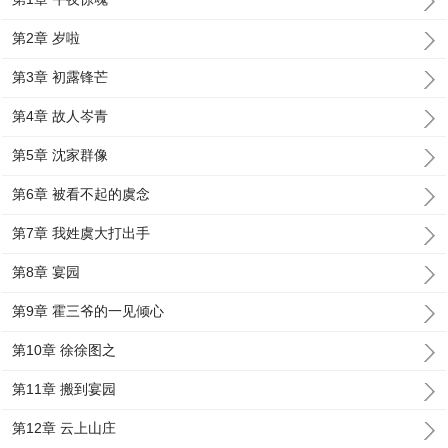
第2章 岁啦
第3章 初露锋芒
第4章 故人岑青
第5章 沈家群像
第6章 被看不起的虞念
第7章 我姓虞大打出手
第8章 宴园
第9章 霍三爷的一见倾心
第10章 徐徐图之
第11章 搬到宴园
第12章 云上山庄