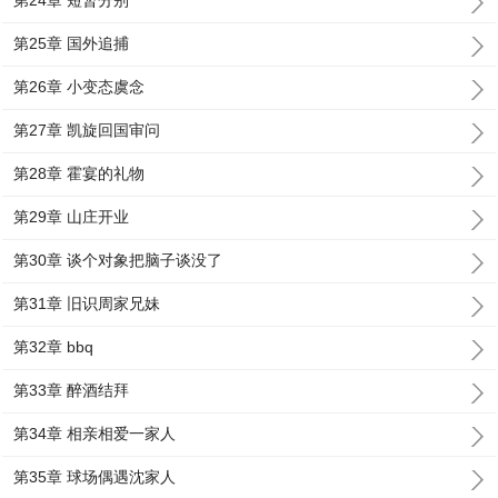
第24章 短暂分别
第25章 国外追捕
第26章 小变态虞念
第27章 凯旋回国审问
第28章 霍宴的礼物
第29章 山庄开业
第30章 谈个对象把脑子谈没了
第31章 旧识周家兄妹
第32章 bbq
第33章 醉酒结拜
第34章 相亲相爱一家人
第35章 球场偶遇沈家人