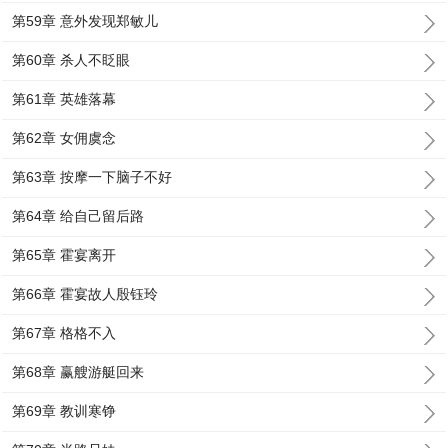
第59章 意外发现郑敏儿
第60章 杀人不眨眼
第61章 英雄落幕
第62章 女佣虞念
第63章 按摩一下脑子不好
第64章 给自己留后路
第65章 霍宴离开
第66章 霍宴故人殷钰玲
第67章 格格不入
第68章 赢艘游艇回来
第69章 教训寒铮