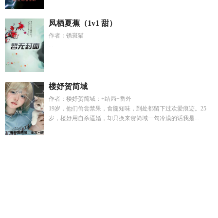
凤栖夏蕉（1v1 甜）
作者：锈斑猫
...
楼妤贺简域
作者：楼妤贺简域：+结局+番外
19岁，他们偷尝禁果，食髓知味，到处都留下过欢爱痕迹。25
岁，楼妤用自杀逼婚，却只换来贺简域一句冷漠的话我是...
奥秘心理学奥修
年下小奶狗是什么意思啊
谨遵医嘱by柚湉全
文阅读
李飞李炎锋
快穿之炮灰不甘心免费阅读无弹窗
沈晚沫
傅时峥
程逾贺临骁冯南栀陆知知完结
潮热讲的什么故事
精灵
逆袭合集
昨天的敌人就是今天的朋友
懒猫meme
潮热笔趣阁
免费阅读
贺临骁程逾南栀陆知知
顾沉舟纪春筱
哥哥心动没在
线阅读
沈暖许清妍免费阅读
电视剧潮热
干翻那些反派们全文
百度免费笔趣阁在线阅读
重生之绝户丫全文阅读
谨遵医嘱by