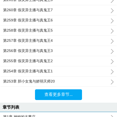
第260章 假灵异主播与真鬼王7
第259章 假灵异主播与真鬼王6
第258章 假灵异主播与真鬼王5
第257章 假灵异主播与真鬼王4
第256章 假灵异主播与真鬼王3
第255章 假灵异主播与真鬼王2
第254章 假灵异主播与真鬼王1
第253章 胆小女鬼与娇弱天师20
查看更多章节...
章节列表
第1章 神秘的古董店