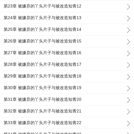
第23章 被嫌弃的丫头片子与被改造知青12
第24章 被嫌弃的丫头片子与被改造知青13
第25章 被嫌弃的丫头片子与被改造知青14
第26章 被嫌弃的丫头片子与被改造知青15
第27章 被嫌弃的丫头片子与被改造知青16
第28章 被嫌弃的丫头片子与被改造知青17
第29章 被嫌弃的丫头片子与被改造知青18
第30章 被嫌弃的丫头片子与被改造知青19
第31章 被嫌弃的丫头片子与被改造知青20
第32章 被嫌弃的丫头片子与被改造知青21
第33章 被嫌弃的丫头片子与被改造知青22