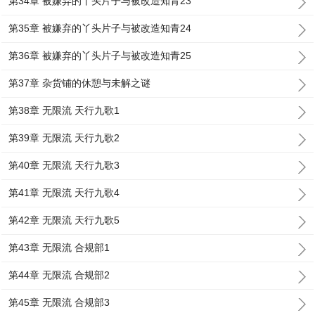
第34章 被嫌弃的丫头片子与被改造知青23
第35章 被嫌弃的丫头片子与被改造知青24
第36章 被嫌弃的丫头片子与被改造知青25
第37章 杂货铺的休憩与未解之谜
第38章 无限流 天行九歌1
第39章 无限流 天行九歌2
第40章 无限流 天行九歌3
第41章 无限流 天行九歌4
第42章 无限流 天行九歌5
第43章 无限流 合规部1
第44章 无限流 合规部2
第45章 无限流 合规部3