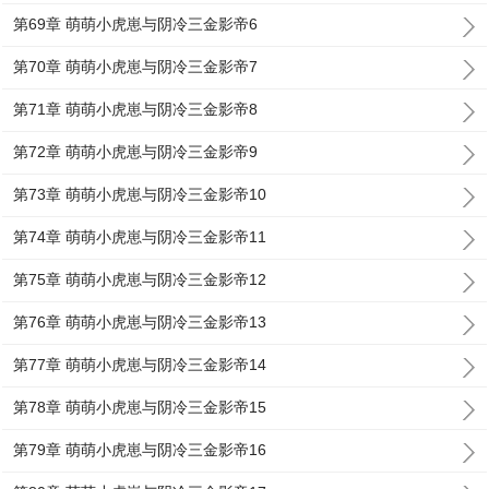
第69章 萌萌小虎崽与阴冷三金影帝6
第70章 萌萌小虎崽与阴冷三金影帝7
第71章 萌萌小虎崽与阴冷三金影帝8
第72章 萌萌小虎崽与阴冷三金影帝9
第73章 萌萌小虎崽与阴冷三金影帝10
第74章 萌萌小虎崽与阴冷三金影帝11
第75章 萌萌小虎崽与阴冷三金影帝12
第76章 萌萌小虎崽与阴冷三金影帝13
第77章 萌萌小虎崽与阴冷三金影帝14
第78章 萌萌小虎崽与阴冷三金影帝15
第79章 萌萌小虎崽与阴冷三金影帝16