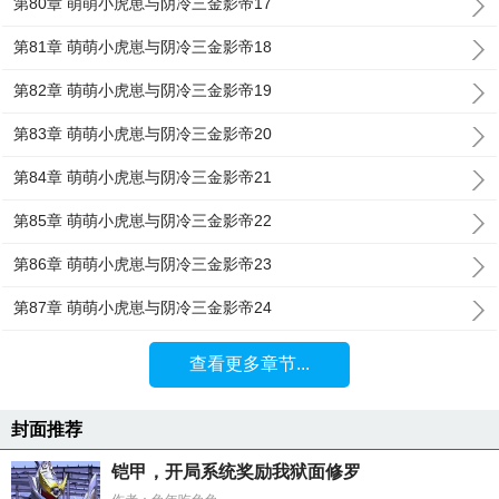
第80章 萌萌小虎崽与阴冷三金影帝17
第81章 萌萌小虎崽与阴冷三金影帝18
第82章 萌萌小虎崽与阴冷三金影帝19
第83章 萌萌小虎崽与阴冷三金影帝20
第84章 萌萌小虎崽与阴冷三金影帝21
第85章 萌萌小虎崽与阴冷三金影帝22
第86章 萌萌小虎崽与阴冷三金影帝23
第87章 萌萌小虎崽与阴冷三金影帝24
查看更多章节...
封面推荐
铠甲，开局系统奖励我狱面修罗