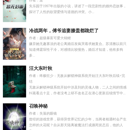
作者：渡
失乐园于1997年出版的小说，讲述了一段悲剧性的婚外恋故事，
探讨了人性的欲望爱情与道德的冲突。小...
冷战两年，傅爷追妻膝盖都跪烂了
作者：超级暴富可爱大锦鲤
嫌弃她无趣寡淡的老公离婚后发疯哭着求她复合。苏清雅以前只
知道傅霆琛性子冷，对感情比较慢热，婚后才知道，他有多狗
多...
汪大东叶秋
作者：终极狂少：无敌从解锁神级系统开始汪大东叶秋后续+完
结
无敌从解锁神级系统开始中涉及到的灵魂人物，二人之间的情感
纠葛看点十足，作者没考上研不改名正在潜心更新后续情节中...
召唤神秘
作者：失落的眼镜
曾经的游戏世界，获得异世界记忆的少年，当两者相遇时会产生
怎样的火花呢？自从那天陆离被魔法打成濒死状态后，他的人