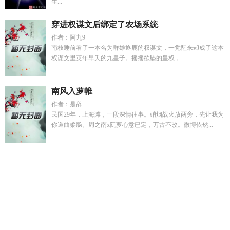
生...
穿进权谋文后绑定了农场系统
作者：阿九9
南枝睡前看了一本名为群雄逐鹿的权谋文，一觉醒来却成了这本
权谋文里英年早夭的九皇子。摇摇欲坠的皇权，...
南风入萝帷
作者：是辞
民国29年，上海滩，一段深情往事。硝烟战火放两旁，先让我为
你道曲柔肠。周之南x阮萝心意已定，万古不改。微博依然...
穿越全民异能时代
我靠鉴宝旺全家短剧
时宴顾暖
我的妹妹死
后我与全世界为敌了
谁当了一天的皇上
我和妹妹玩游戏完整
版
重生从父母下岗开始赚钱笔趣阁
一口气看完全民异能第一
季
以你名我的碑TXT百度
顶颜app骗局揭秘
偏心眼全文免费
阅读
顶颜平台安全吗
顾明漪 恶意
懒懒小兽妃全文阅读
重生
千禧从零开始最新章节更新时间
傅宴时初念
懒懒网
被偷听心
声巅峰逆袭故事
王妃好凶残
重生1990我靠鉴宝发家短剧
短剧