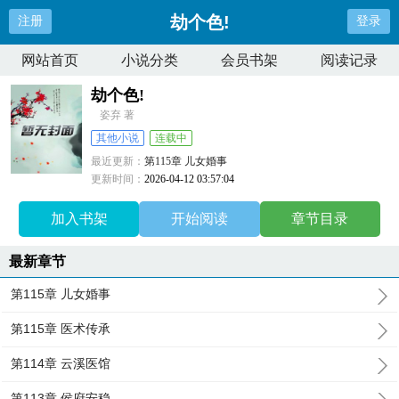
劫个色!
注册
登录
网站首页
小说分类
会员书架
阅读记录
劫个色!
姿弃 著
其他小说
连载中
最近更新：
第115章 儿女婚事
更新时间：
2026-04-12 03:57:04
加入书架
开始阅读
章节目录
最新章节
第115章 儿女婚事
第115章 医术传承
第114章 云溪医馆
第113章 侯府安稳