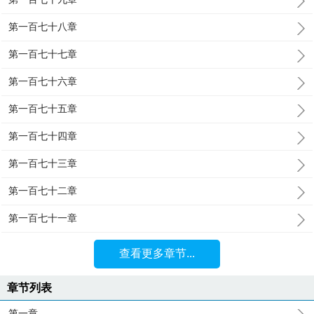
第一百七十八章
第一百七十七章
第一百七十六章
第一百七十五章
第一百七十四章
第一百七十三章
第一百七十二章
第一百七十一章
查看更多章节...
章节列表
第一章