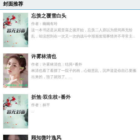
封面推荐
忘羡之覆雪白头
作者：幽幽有玲
这一本书还是从观音庙之後开始，忘羡二人原以为世间再无纷
乱，却没想到在一次又一次的战斗中渐渐发现事情并不寻常主...
许雾林清也
作者：许雾林清也：结局+番外
林清也看了看摆了一院子的画，心烦意乱，沉声道是你自己要搬
出来的，毁了就毁了。...
折煞·双生枝+番外
作者：林平
...
顾知微叶逸风