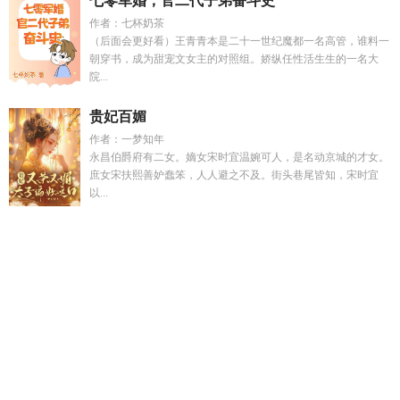
七零军婚，官二代子弟奋斗史
作者：七杯奶茶
（后面会更好看）王青青本是二十一世纪魔都一名高管，谁料一
朝穿书，成为甜宠文女主的对照组。娇纵任性活生生的一名大
院...
贵妃百媚
作者：一梦知年
永昌伯爵府有二女。嫡女宋时宜温婉可人，是名动京城的才女。
庶女宋扶熙善妒蠢笨，人人避之不及。街头巷尾皆知，宋时宜
以...
三个闺蜜穿越的
绝世神医绝世神医
季婉珍
足球梦赢了代表什
么
傅停云cv是哪家公司的
春雾茶衣
魂剑和天机哪个好
崩铁
阿哈是男是女
足球队友总梦到我揍他们最新章节更
玄学真千
金一卦抵万金讲的什么
在灭世界和主神谈恋爱在哪连载
凌奕
凯
顾衍舟温知予
星落无痕
嫁个冰山当军嫂全文
贵妃娘娘又
被六宫盛宠的
季婉宁
苏晓晴免费阅读
披上我的原魔马甲
156
来自远方np
渣反冰九地牢
嫁给冰岛男人
凝霜txt
普通人
但在
主角f级废物的短剧
s斗罗大陆之极限后宫
龙翼啊
春雾坊
柑橘是什么
凌奕天
醉枕江山完整视频
凌奕辰
直男变美后大