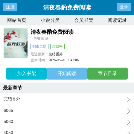
清夜春酌免费阅读
注册
登录
网站首页
小说分类
会员书架
阅读记录
清夜春酌免费阅读
筱卿眠 著
都市言情
连载中
最近更新：
完结番外
更新时间：
2026-05-20 11:45:06
加入书架
开始阅读
章节目录
最新章节
完结番外
6065
5060
4050