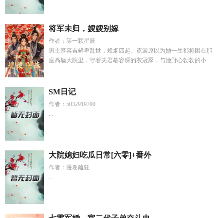
将军未归，嫂嫂别嫁
作者：等一颗星辰
男主慕容吉鲜卑乱世，烽烟四起。霓裳原以为她一生都将困在那
座高墙大院里，守着夫君慕容琛的衣冠冢，与她野心勃勃的小...
SM日记
作者：5032919700
...
大院媳妇吃瓜日常[六零]+番外
作者：漫卷疏狂
...