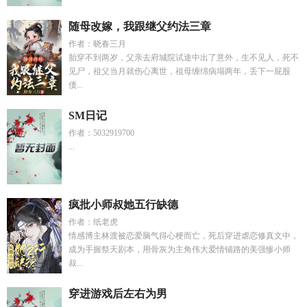
随母改嫁，我跟继父约法三章
作者：晓春三月
胎穿不到两岁，父亲去府城院试途中出了意外，生不见人，死不
见尸，祖父当月就伤心离世，祖母缠绵病塌两年，丢下一屁股
债...
SM日记
作者：5032919700
...
疯批小师叔她五行缺德
作者：纸老虎
情感博主林渡被恋爱脑气得心梗而亡，死后穿进虐恋修真文中，
成为手握祭天剧本，用骨灰为主角伟大爱情铺路的美强惨小师
叔...
穿进游戏后左右为男