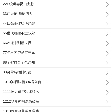
22D级考卷灵山支脉
33西游记 师徒四人
44四张王炸猛得炸裂
55世代簪缨不过尔尔
66欢迎来到新世界
77初出茅庐灵霄开元
88全省排名金色通知
99灵霄特招排行第一
1010神明法相394号条例
1111神力借贷题海战术
1212华夏神明浩瀚如海
1313教育改革强而逆袭