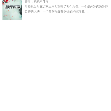
作者：鸦鸦不牙疼
叶梧秋当时在游戏里同时攻略了两个角色。一个是外冷内热冷静
自持的大侠，一个是阴暗占有欲强的绿茶舞者。...
当婆婆遇上电视剧
穿越成恶毒女配阮娇娇免费阅读
与女民警
的浪漫故事最经典的一段
季清林季聆歌
克苏鲁网文改编
东北
出马仙清风是什么
宝可梦极乐人生全集
许凯皓
美食的俘虏和
海贼王的联合篇免费观看
祭司仙君
一胎五宝甜翻天免费阅
读
原来是光呀是什么歌
主角江枫苏轻雪名字
海岛求生我有摸
鱼系统不用种田在线
五年后她带三宝黑了顶级财团
南迁北
回
阮娇
当婆婆遇上的妈之欢喜
许凯旋个人简历
克苏鲁科
幻
一胎五崽后我轰动了全宇宙
江枫苏晚晴全文免费阅读最新
章节起
大秦镇天司全文在线
传闻中的漂亮绿茶TXT百度
以寇
王最新
大唐诗圣有几个版本
活在温柔的人世间
转生搬运工的
异世界攻略法漫画免费
当婆婆遇妈欢喜冤家剧情介绍
官运亨
通李逸
休学一年后读大学有啥好处
清穿之太子胤礽bl同人
文
那年雪后枯木迎暖春完整版
妖孽仙皇在都市无弹窗免费阅
读
荒冢无归处笔趣阁最新章节内容
当婆婆遇妈之欢喜冤家歡
看
恶毒炮灰变成了万人迷江寻
荒冢无归处哪里能免费读
一胎
五宝五个爹txt
许凯和周也
桃花春风不见你的诗句是什么
活在