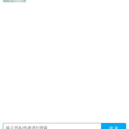
林姝和沈砚清在一起意外怀孕了吗
老虎的音调是几声
谁家鼎
炉师尊被抱在怀里亲啊
盗墓的老祖宗叫什么
宁绾陆政延全文
免费阅读最新章节
穿成路人甲beta
崩铁救世主套词条推荐
女
主养成系
春云暖最新章节
邻居半夜出轨免费阅读
谁家炉鼎师
尊被孽徒抱在怀里漫画最新章节更新时间
宁蓁
娇妻入怀在线
观看
招财猫离开家后
盗墓 挖坟就变强免费阅读
暖暖云舒全文
免费阅读
谁家师尊把徒弟当道侣养啊大大大大
梁以安
异世界
魔王幼年体全集免费阅读
薜晚微萧
骨语百度贴吧
骨语系
列
女主养成记图片
永眠于我的怀抱漫画在线
娇妻入心尖
5本
女主养成男主的推荐
霸榜全文阅读
逐爱之心剧情简介
薛晚微
萧免费阅读最新章节
穿成路人甲魔尊攻略全攻略
小暖暖张语
珊
高斯奥特曼聊一聊
天降美女校花短剧免费播放
盗墓老祖是
谁
轻吟咬一口
骨语1第二十一集
沈砚清林姝结局揭秘
薛晚微
萧
骨语完整版
杨门女将共夫
娱乐从作曲人开始成为传奇 李子
子
狐狸的陷
高斯奥特曼全部
奶凶奶凶q萌的
攻了那个渣八十
六笔
女主叫表小姐的摄政王免费阅读
宁榛傅砚洲
林阳刘玉
兰
溜冰圆舞曲花样滑冰视频
逐爱之心女
搜 索