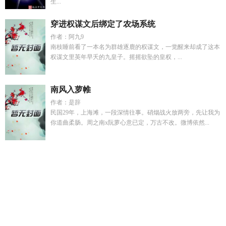
生...
穿进权谋文后绑定了农场系统
作者：阿九9
南枝睡前看了一本名为群雄逐鹿的权谋文，一觉醒来却成了这本
权谋文里英年早夭的九皇子。摇摇欲坠的皇权，...
南风入萝帷
作者：是辞
民国29年，上海滩，一段深情往事。硝烟战火放两旁，先让我为
你道曲柔肠。周之南x阮萝心意已定，万古不改。微博依然...
许晴周卫庭全文免费阅读
我们的女友韩剧在线观看
周商商苏
寅正免费阅读
江仅越林悠
林若薇温煦
崩坏三大结局终焉之
茧
林若涵的短剧叫什么
许晴周野免费阅读最新章节更新
HP
之纯血少爷的白月光
一挽长发定终生gl全文免费阅读
系统赋
我长生的免费阅读
沂蒙抗日长篇
哪吒李靖真的存在吗
卢欣
怡
七号楼照片
全星际都在等我更新
卢欣仪
商颜周清野
崩坏
三终焉之茧的来历
崩坏三终焉之茧存在了多久
凤逆天下阅