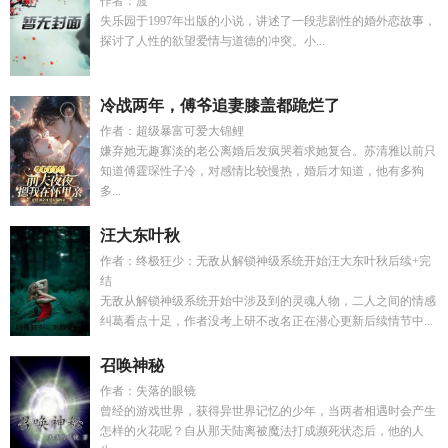
作者：渡
失乐园于1997年出版的小说，讲述了一段悲剧性的婚外恋故事，
探讨了人性的欲望爱情与道德的冲突。小...
冷战两年，傅爷追妻膝盖都跪烂了
作者：超级暴富可爱大锦鲤
嫌弃她无趣寡淡的老公离婚后发疯哭着求她复合。苏清雅以前只
知道傅霆琛性子冷，对感情比较慢热，婚后才知道，他有多狗
多...
汪大东叶秋
作者：终极狂少：无敌从解锁神级系统开始汪大东叶秋后续+完
结
无敌从解锁神级系统开始中涉及到的灵魂人物，二人之间的情感
纠葛看点十足，作者没考上研不改名正在潜心更新后续情节中...
召唤神秘
作者：失落的眼镜
曾经的游戏世界，获得异世界记忆的少年，当两者相遇时会产生
怎样的火花呢？自从那天陆离被魔法打成濒死状态后，他的人