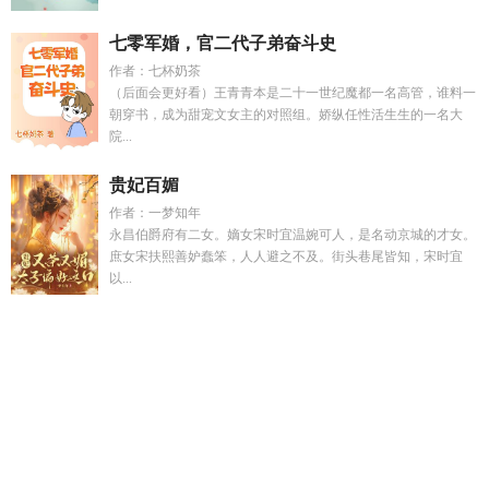
七零军婚，官二代子弟奋斗史
作者：七杯奶茶
（后面会更好看）王青青本是二十一世纪魔都一名高管，谁料一
朝穿书，成为甜宠文女主的对照组。娇纵任性活生生的一名大
院...
贵妃百媚
作者：一梦知年
永昌伯爵府有二女。嫡女宋时宜温婉可人，是名动京城的才女。
庶女宋扶熙善妒蠢笨，人人避之不及。街头巷尾皆知，宋时宜
以...
太子死后第四年
铭记一生最经典十句话
灼芙蓉nph
知青离
弃
凡人铸仙骨
离婚后我遇到了天仙
凡人长生修仙从炼气到大
乘最新章节
灼芙蓉原文
此记铭心
和离毒妃带三宝免费阅
读
逃不掉的温柔陷阱
网恋后我把直男校草掰弯了千古一盲全
文阅读
神医老太翻盘逆袭第二季
俏黄蓉哪里人
画师
jazAUJ
高冷公主挨日常
神医媳妇有空间谈静书
徐驰沈夏
网
订良缘
少爷强宠在线阅读
韩剧结婚前遇到真爱
俏黄蓉讲