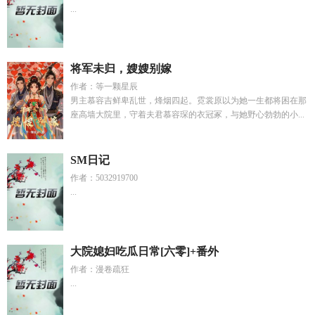
...
将军未归，嫂嫂别嫁
作者：等一颗星辰
男主慕容吉鲜卑乱世，烽烟四起。霓裳原以为她一生都将困在那
座高墙大院里，守着夫君慕容琛的衣冠冢，与她野心勃勃的小...
SM日记
作者：5032919700
...
大院媳妇吃瓜日常[六零]+番外
作者：漫卷疏狂
...