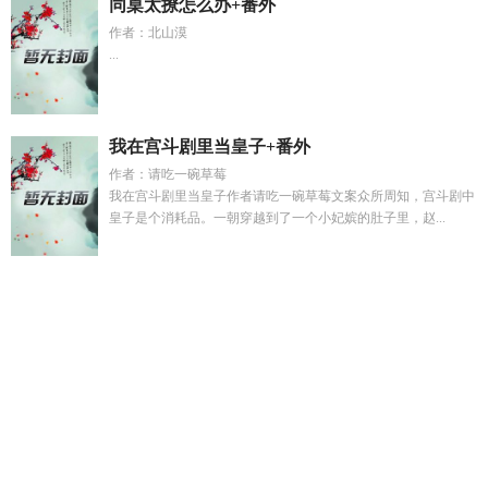
同桌太撩怎么办+番外
作者：北山漠
...
我在宫斗剧里当皇子+番外
作者：请吃一碗草莓
我在宫斗剧里当皇子作者请吃一碗草莓文案众所周知，宫斗剧中
皇子是个消耗品。一朝穿越到了一个小妃嫔的肚子里，赵...
三角洲行动超长大合集
凌知昊
闻泠虞越铮全文
r10直播恋爱
综艺by
不同物种也能成为家人
陆竞骁库房直发
秦铭远涉及的
其他著名人物
和讨厌的男生结婚
三角洲行动老太W7oo
谢危
姜雪蕙
姜雪蕙谢危
闻熠
陆竞骁青春
重生系统空间之学霸逆
袭
沈越泽温以宁免费阅读
惊艳短篇合集假装弟弟情人结果
快
穿 老实人惹你了
云旖萧洛廷
重生空间学霸女医
海贼王中果实
能力者在海里战斗
千金归来我掀翻整个豪门ai短剧免费观
重
生1978军工大佬故事
快穿老实人丈夫
柳卿伊最新章节免费阅
读
恋爱秀场直播推荐
温以宁沈越泽
开局i
攻略失败后我摆烂