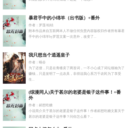
暴君手中的小绵羊（出书版）+番外
作者：罗莲/桔桔
附本作品来自互联网本人不做任何负责内容版权归作者所有暴君
手中的小绵羊by罗莲文案一次意外，改变了...
我只想当个逍遥皇子
作者：旸谷
为了还债，只是在青楼卖了两首词，一不小心成了词坛领袖为了
赚钱，只是发明了一点农具，非得说我心系万千农民为了享受
生...
(综漫同人)关于甚尔的老婆是银子这件事！+番
外
作者：郝想吃糖
小说简介关于甚尔的老婆是银子这件事！作者郝想吃糖文案关于
甚尔的老婆是银子这件事？问你怎么看？...