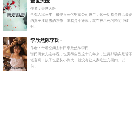
盖世天医
作者：盖世天医
含冤入狱三年，被侵吞三亿财富公司破产，这一切都是自己最爱
的妻子江晴雪的杰作！陈易是个瘫痪，就在被吊死的瞬间冲破
封...
李欣然陈李氏+
作者：带着空间去种田李欣然陈李氏
谢氏听女儿这样说，也觉得自己这十几年来，过得那确实是苦不
堪言啊！孩子也是从小到大，就没有让人家吃过几回肉。以
前，...
渴肤同控
万人迷炮灰生存指南by汐见季欢
这个主播有点正经
但不多
静瑶师傅
妻子和丈夫小叔子关系不好怎么办
咸鱼继后
后宫合集
雾都电视剧里面最经典的一句话是哪一句
唐朝温李
是谁
傅景珩宋知安
重生后我在末世发家了
我躺平成团宠笔趣
阁5200
重生后我在末世当大佬短剧
悄悄心动最新章节更新内
容
我在末世安全屋求生游戏最新章节更
我躺平成团宠最新
顾
怀瑾沈玉棠合集
异世界王妃
我消失后四个哥哥怎么哭了
虞
官
虞因
重生团长夫人要驻军的
男主每天都在掉马甲未删减
版
顾怀瑾沈清婉
土味情话悄悄什么偷走我的心那个怎么说