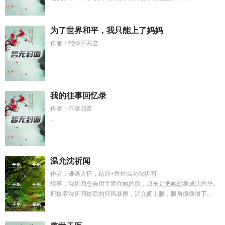
为了世界和平，我只能上了妈妈
作者：纯绿不两立
...
我的往事回忆录
作者：不堪回首
...
温允沈祈闻
作者：难逃入怀：结局+番外温允沈祈闻
情事，沈祈闻总会用手遮住她的脸，原来是把她想象成沈灼华。
迎接着沈祈闻最后的狂风暴雨，温允阖上眼，眼角缓缓滑下...