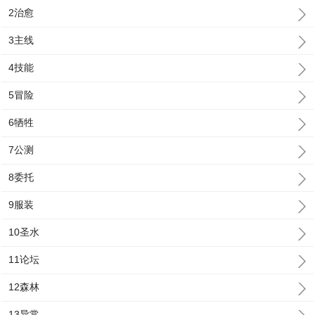
2治愈
3主线
4技能
5冒险
6牺牲
7公测
8委托
9服装
10圣水
11论坛
12森林
13异常