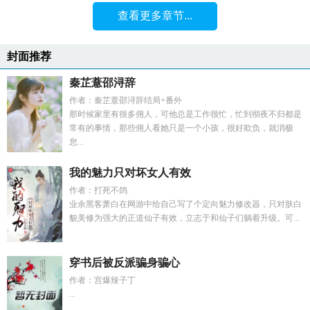
查看更多章节...
封面推荐
秦芷薏邵浔辞
作者：秦芷薏邵浔辞结局+番外
那时候家里有很多佣人，可他总是工作很忙，忙到彻夜不归都是
常有的事情，那些佣人看她只是一个小孩，很好欺负，就消极
怠...
我的魅力只对坏女人有效
作者：打死不鸽
业余黑客萧白在网游中给自己写了个定向魅力修改器，只对肤白
貌美修为强大的正道仙子有效，立志于和仙子们躺着升级。可...
穿书后被反派骗身骗心
作者：宫爆辣子丁
...