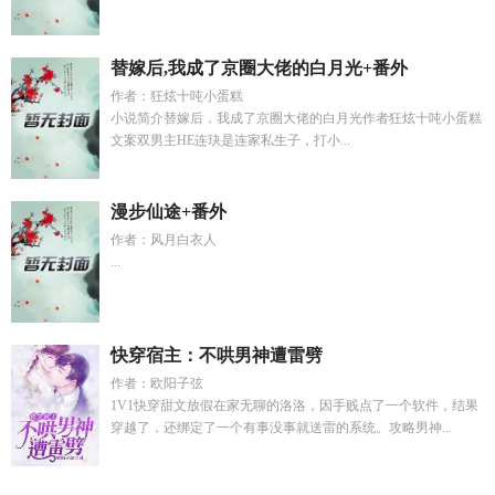
替嫁后,我成了京圈大佬的白月光+番外
作者：狂炫十吨小蛋糕
小说简介替嫁后，我成了京圈大佬的白月光作者狂炫十吨小蛋糕
文案双男主HE连玦是连家私生子，打小...
漫步仙途+番外
作者：风月白衣人
...
快穿宿主：不哄男神遭雷劈
作者：欧阳子弦
1V1快穿甜文放假在家无聊的洛洛，因手贱点了一个软件，结果
穿越了，还绑定了一个有事没事就送雷的系统。攻略男神...