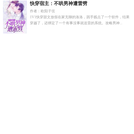
快穿宿主：不哄男神遭雷劈
作者：欧阳子弦
1V1快穿甜文放假在家无聊的洛洛，因手贱点了一个软件，结果
穿越了，还绑定了一个有事没事就送雷的系统。攻略男神...
裴渡明婉明华 漫剧
短剧许昭昭的扮演者是谁
纪安禾
我家后院
通50年代最新章节阅读目录
闺蜜奇穿书嫁军官我离婚了鹿幼
白
幽幽相思情
江芝英
笔趣阁 家教母女
幽幽相思情难挨是什
么歌
薛静瑜
我和魔女用爱发电轻
一剑 首
情幽幽思也幽幽是
什么歌
许你清欢暗示了什么
兽类进化
陆洋林远琛dsj
霓裳价
格
昭雪1
通房丫鬟有点矫
边缘人群故事推荐
一剑人
娇软小
温柔全文免费
许你清岚免费阅读全文最新章节
假千金omega
是什么
创世女神的创世之力
丫鬟的通房准则
穿越修仙界我和
女立双修提升实力
创世女神的堕难之路
裴渡姜明婉
边缘人群
故事集
撒旦的Diyu
情幽幽是什么意思
纪安是哪部的主角
丝
丝幽芳什么意思
出狱后前妻坦白真相
灾难30年
阴湿男鬼和病
娇有什么区别
出狱那天前妻坦白她害了自己
陆远舟林晨全文
免费阅读
江浥尘
假千金Omega不可能喜欢我鸽子不会咕咕
修
仙gl修仙女和魔女道侣全文阅读
丫鬟通房重生穿越推荐
许晋