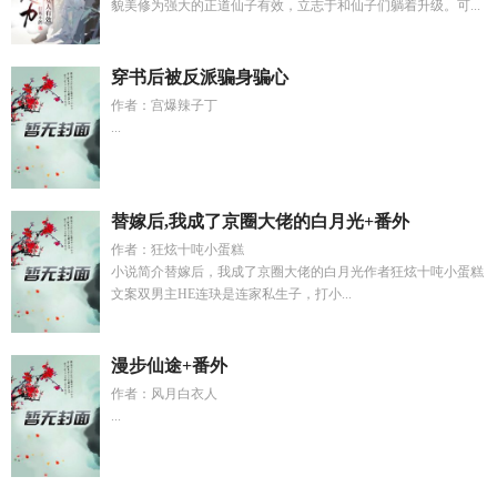
貌美修为强大的正道仙子有效，立志于和仙子们躺着升级。可...
穿书后被反派骗身骗心
作者：宫爆辣子丁
...
替嫁后,我成了京圈大佬的白月光+番外
作者：狂炫十吨小蛋糕
小说简介替嫁后，我成了京圈大佬的白月光作者狂炫十吨小蛋糕
文案双男主HE连玦是连家私生子，打小...
漫步仙途+番外
作者：风月白衣人
...