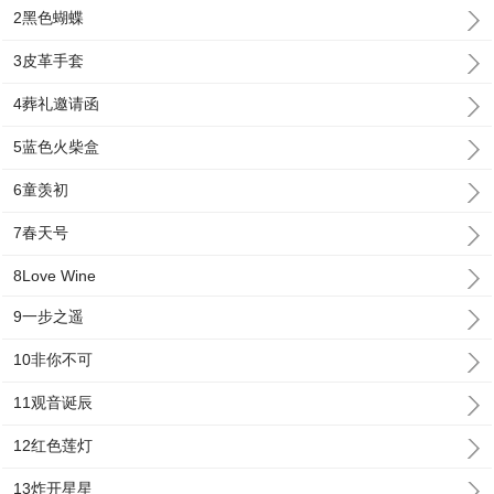
2黑色蝴蝶
3皮革手套
4葬礼邀请函
5蓝色火柴盒
6童羡初
7春天号
8Love Wine
9一步之遥
10非你不可
11观音诞辰
12红色莲灯
13炸开星星