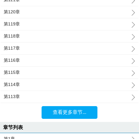
第120章
第119章
第118章
第117章
第116章
第115章
第114章
第113章
查看更多章节...
章节列表
第1章