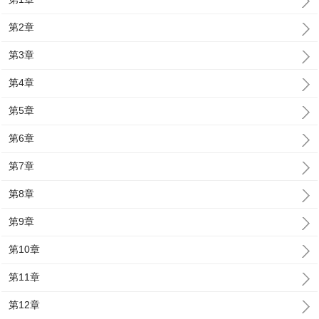
第2章
第3章
第4章
第5章
第6章
第7章
第8章
第9章
第10章
第11章
第12章