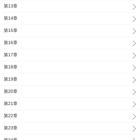
第13章
第14章
第15章
第16章
第17章
第18章
第19章
第20章
第21章
第22章
第23章