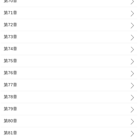
第70章
第71章
第72章
第73章
第74章
第75章
第76章
第77章
第78章
第79章
第80章
第81章