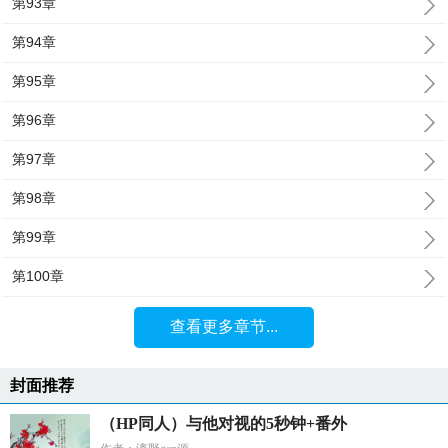
第93章
第94章
第95章
第96章
第97章
第98章
第99章
第100章
查看更多章节...
封面推荐
（HP同人）与他对视的5秒钟+番外