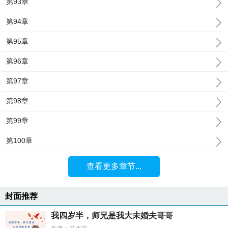
第93章
第94章
第95章
第96章
第97章
第98章
第99章
第100章
查看更多章节...
封面推荐
我四岁半，师兄是我大未婚夫哥哥