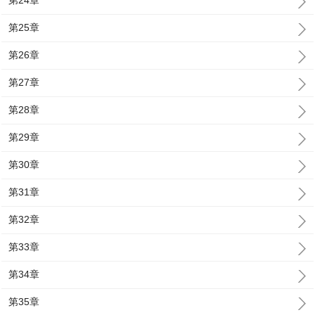
第24章
第25章
第26章
第27章
第28章
第29章
第30章
第31章
第32章
第33章
第34章
第35章