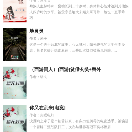
作者：苏木言
黎族人血脉特殊，桑榆长到二十岁时，身体和心智才达到其他族
人四岁时的水平。被父亲丢给大未婚夫哥哥带，她也一直乖乖
巧...
地灵灵
作者：米子
这是一个关于台北的故事。心无城府，阳光傻气的大学生李晏
庭，莫名其妙开始走衰运，三番四次疑似被冤鬼纠缠。...
（西游同人）[西游]贫僧玄奘+番外
作者：络弋
...
你又在乱来[电竞]
作者：失眠电灯
沈雁鸣上辈子是个刻苦认真，有实力但倒霉的电竞选手。被骗进
一个冒牌二流战队打工，次次与世界赛冠军奖杯擦肩...