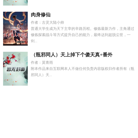
肉身修仙
作者：古灵大陆小帅
普通大学生成为天下主宰的辛路历程。修炼最新力作，主角通过
修炼探索战斗等方式提升自己的能力，最终达到超脱尘世，一
剑...
（瓶邪同人）天上掉下个傻天真+番外
作者：莫青雨
附本作品来自互联网本人不做任何负责内容版权归作者所有（瓶
邪同人）天...
白月光和替身he了快穿雨落轻尘
沈君玉萧衍
首长红人权力巅
峰从御医开始身世
急急急要给摄政王冲喜啦
这游戏我只能说
非常简单
人外饲养指南快穿 山川千野 TXT
路人女主全局
罗
生为什么
第章下山
斗破苍穹凤清儿百度百科
制作人是干什么
的
抉择电影免费观看全集完整版
急急急要给摄政王冲喜啦免
费阅读言圆圆
主角霍格沃茨之遗
魔幻手机穿越未来片段
失而
复失的深层含义
妻子在她的生日与别的男人相处
夫郎家的晋