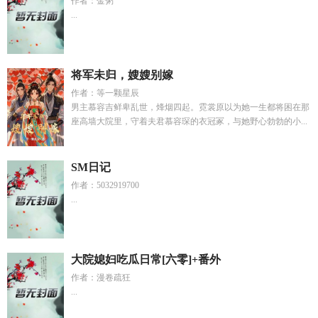
作者：金粥
...
将军未归，嫂嫂别嫁
作者：等一颗星辰
男主慕容吉鲜卑乱世，烽烟四起。霓裳原以为她一生都将困在那
座高墙大院里，守着夫君慕容琛的衣冠冢，与她野心勃勃的小...
SM日记
作者：5032919700
...
大院媳妇吃瓜日常[六零]+番外
作者：漫卷疏狂
...