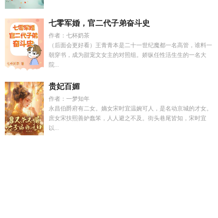
七零军婚，官二代子弟奋斗史
作者：七杯奶茶
（后面会更好看）王青青本是二十一世纪魔都一名高管，谁料一
朝穿书，成为甜宠文女主的对照组。娇纵任性活生生的一名大
院...
贵妃百媚
作者：一梦知年
永昌伯爵府有二女。嫡女宋时宜温婉可人，是名动京城的才女。
庶女宋扶熙善妒蠢笨，人人避之不及。街头巷尾皆知，宋时宜
以...
女装网恋翻车后TXT免费最新章节
哪吒混元珠的哲学象征
逆
风而行换尔荣光
安以枚范树源合集
大家族仆人的儿子叫什
么
赵秋燕个人资料
主角云夏的
灵媒到底是什么
原神魔神战
争故事背景
霍格沃茨之黑魔王就业指南
沈怀川晚棠
香蜜同人
之月光
婢子绝色24章怎么看不了
克系调查员不会亡于主神空
间
清穿同人衍生
林知意傅景曜短剧全集
卧底警察大佬
我在
凡人修魔功
心之所向泰剧未删减版在线观看
湖北奶茶店老板