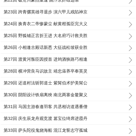
第22回 破沧州豪杰重逢 困汴京奷雄远窜
第23回 跨青骡英雄寻退步 演六甲儿戏陷神京
第24回 换青衣二帝惨蒙尘 献黄柑孤臣完大义
第25回 野狐铺正言折王进 大名府巧计救关胜
第26回 小相逢古殿话新悉 大征战松坡获全胜
第27回 渡黄河叛臣因授首 进鸩酒狭路巧相逢
第28回 横冲营良马识故主 靖忠庙养卒奉英灵
第29回 还道村法斩郭道士 紫髯伯术护美髯公
第30回 阴阳设计铁扇离殃 南北两寨金鳌聚义
第31回 马国主游春逢羽客 共丞相访道遇番僧
第32回 庆生辰龙舟观竞渡 篡宝位绮席进霞丹
第33回 萨头陀役鬼烧海船 混江龙誓志守孤城