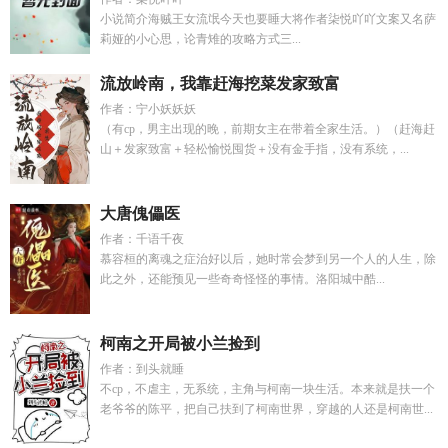
小说简介海贼王女流氓今天也要睡大将作者柒悦吖吖文案又名萨
莉娅的小心思，论青雉的攻略方式三...
流放岭南，我靠赶海挖菜发家致富
作者：宁小妖妖妖
（有cp，男主出现的晚，前期女主在带着全家生活。）（赶海赶
山＋发家致富＋轻松愉悦囤货＋没有金手指，没有系统，...
大唐傀儡医
作者：千语千夜
慕容桓的离魂之症治好以后，她时常会梦到另一个人的人生，除
此之外，还能预见一些奇奇怪怪的事情。洛阳城中酷...
柯南之开局被小兰捡到
作者：到头就睡
不cp，不虐主，无系统，主角与柯南一块生活。本来就是扶一个
老爷爷的陈平，把自己扶到了柯南世界，穿越的人还是柯南世...