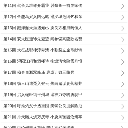
第11回 驾长风群雄开霸业 射鲸鱼一箭显家传
第12回 金鳌岛兴兵图远略 暹罗城危困乞和亲
第13回 翻海舶天涯遇知己 换良方相府药佳人
第14回 安太医遭谗先避迹 闻参谋高隐款名贤
第15回 大征战耶律淳奔溃 小割裂左企弓献诗
第16回 浔阳江闷和酒楼诗 柳塘湾快除雪舟恨
第17回 穆春血溅双峰庙 扈成计败三路兵
第18回 镇三山遭冤入登云 焦面鬼谋妻落枯井
第19回 启兵端轻纳平州城 逞神力夺转唐猊甲
第20回 呼延灼父子透重围 美髯公良朋解险厄
第21回 扑天雕火烧万庆寺 小旋风冤困沧州牢