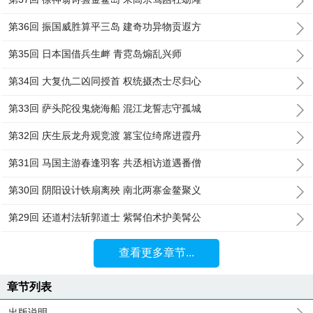
第36回 振国威胜算平三岛 建奇功异物贡遐方
第35回 日本国借兵生衅 青霓岛煽乱兴师
第34回 大复仇二凶同授首 权统摄杰士尽归心
第33回 萨头陀役鬼烧海船 混江龙誓志守孤城
第32回 庆生辰龙舟观竞渡 篡宝位绮席进霞丹
第31回 马国主游春逢羽客 共丞相访道遇番僧
第30回 阴阳设计铁扇离殃 南北两寨金鳌聚义
第29回 还道村法斩郭道士 紫髯伯术护美髯公
查看更多章节...
章节列表
出版说明