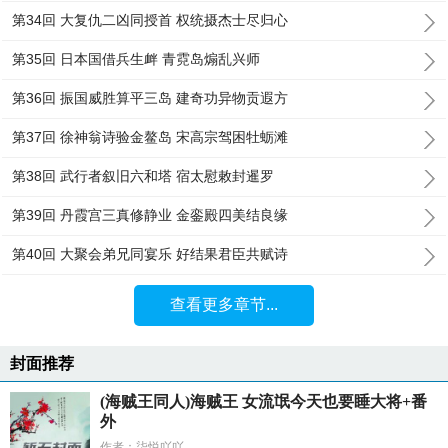
第34回 大复仇二凶同授首 权统摄杰士尽归心
第35回 日本国借兵生衅 青霓岛煽乱兴师
第36回 振国威胜算平三岛 建奇功异物贡遐方
第37回 徐神翁诗验金鳌岛 宋高宗驾困牡蛎滩
第38回 武行者叙旧六和塔 宿太慰敕封暹罗
第39回 丹霞宫三真修静业 金銮殿四美结良缘
第40回 大聚会弟兄同宴乐 好结果君臣共赋诗
查看更多章节...
封面推荐
(海贼王同人)海贼王 女流氓今天也要睡大将+番
外
作者：柒悦吖吖