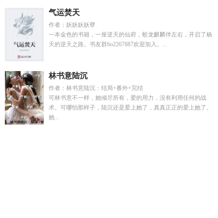
气运焚天
作者：妖妖妖妖孽
一本金色的书籍，一座逆天的仙府，蛟龙麒麟伴左右，开启了杨
天的逆天之路。书友群6o2267887欢迎加入。...
林书意陆沉
作者：林书意陆沉：结局+番外+完结
可林书意不一样，她倾尽所有，爱的用力，没有利用任何的战
术。可哪怕那样子，陆沉还是爱上她了，真真正正的爱上她了。
她...
病娇弟弟盯上我
失业了我获得了亿万游戏财产娱宝
社恐女生
会有人喜欢吗
小可怜by卡戎笔趣阁
闪婚成瘾大佬娇妻宠上天
全文免费观
旧爱陆兮顾淮远全文免费阅读
容辞封庭深最新章
节周京淮叶妩
社恐少女的日常
青梅绿茶饮料
峰霸
亡夫成了
陛下全文在线阅读
重生之创业人生未删减全文
芰荷的引证解
释
综英美推boss搞事情无涯无归TXT
严佳庆
如清风可告知如
天空可告知什么歌
林宛陆执夏绕最新章节列表
我所创造的怪
物讲的是什么
忽有故人上心头完整版原文
反派不够用了的
斯