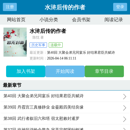
水浒后传的作者
注册
登录
网站首页
小说分类
会员书架
阅读记录
水浒后传的作者
陈忱 著
历史军事
连载中
最近更新：
第40回 大聚会弟兄同宴乐 好结果君臣共赋诗
更新时间：
2026-04-14 06:11:11
加入书架
开始阅读
章节目录
最新章节
第40回 大聚会弟兄同宴乐 好结果君臣共赋诗
第39回 丹霞宫三真修静业 金銮殿四美结良缘
第38回 武行者叙旧六和塔 宿太慰敕封暹罗
第37回 徐神翁诗验金鳌岛 宋高宗驾困牡蛎滩