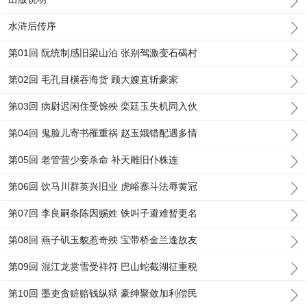
水浒后传序
第01回 阮统制感旧梁山泊 张别驾激变石碣村
第02回 毛孔目橫吞海货 顾大嫂直斩豪家
第03回 病尉迟闲住受馀殃 栾廷玉失机同入伙
第04回 鬼脸儿寄书罹重祸 赵玉娥错配遇多情
第05回 老管营少妾杀命 补天雕旧仆株连
第06回 饮马川群英兴旧业 虎峪寨斗法辱黄冠
第07回 李良嗣条陈因赐姓 铁叫子避难暂更名
第08回 燕子矶玉貌惹奇殃 宝带桥金兰逢故友
第09回 混江龙赏雪受祥符 巴山蛇截湖征重税
第10回 墨吏贪赃赔钱纵狱 豪绅聚敛加利偿民